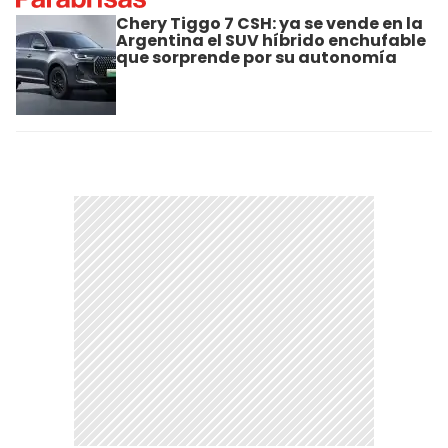
Chery Tiggo 7 CSH: ya se vende en la
Argentina el SUV híbrido enchufable
que sorprende por su autonomía