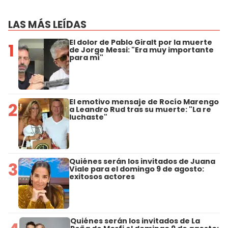
LAS MÁS LEÍDAS
El dolor de Pablo Giralt por la muerte
1
de Jorge Messi: "Era muy importante
para mí"
El emotivo mensaje de Rocío Marengo
2
a Leandro Rud tras su muerte: "La re
luchaste"
Quiénes serán los invitados de Juana
3
Viale para el domingo 9 de agosto:
exitosos actores
Quiénes serán los invitados de La