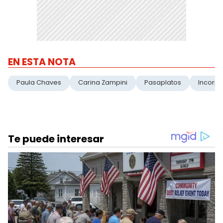
EN ESTA NOTA
Paula Chaves
Carina Zampini
Pasaplatos
Incorp