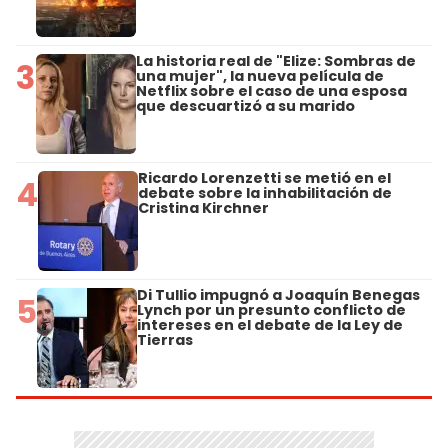
La historia real de "Elize: Sombras de
3
una mujer", la nueva película de
Netflix sobre el caso de una esposa
que descuartizó a su marido
Ricardo Lorenzetti se metió en el
4
debate sobre la inhabilitación de
Cristina Kirchner
Di Tullio impugnó a Joaquín Benegas
5
Lynch por un presunto conflicto de
intereses en el debate de la Ley de
Tierras