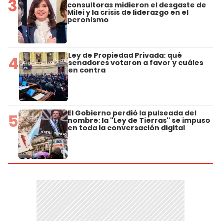
3
consultoras midieron el desgaste de
Milei y la crisis de liderazgo en el
peronismo
Ley de Propiedad Privada: qué
4
senadores votaron a favor y cuáles
en contra
El Gobierno perdió la pulseada del
5
nombre: la "Ley de Tierras" se impuso
en toda la conversación digital