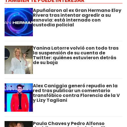
TAMBIÉN TE PUEDE INTERESAR
Apuñalaron al ex Gran Hermano Eloy
Rivera tras intentar agredir a su
exnovia: está internado con
custodia policial
Yanina Latorre volvió con todo tras
la suspensión de su cuenta de
Twitter: quiénes estuvieron detrás
de su baja
Alex Caniggia generó repudio en la
red tras publicar un comentario
transfóbico contra Florencia de la V
y Lizy Tagliani
Paula Chaves y Pedro Alfonso