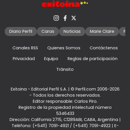
Diario Perfil
Caras
Noticias
Marie Claire
Fo
Canales RSS
Quienes Somos
Contáctenos
Privacidad
Equipo
Reglas de participación
Tránsito
Exitoina - Editorial Perfil S.A.
| © Perfil.com 2006-2026
- Todos los derechos reservados.
Editor responsable: Carlos Piro.
Registro de la propiedad intelectual número
5346433
Dirección:
California 2715
,
C1289ABI
,
CABA, Argentina
|
Teléfono:
(+5411) 7091-4921
/
(+5411) 7091-4922
| E-