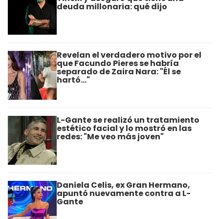
deuda millonaria: qué dijo
Revelan el verdadero motivo por el
que Facundo Pieres se habría
separado de Zaira Nara: "Él se
hartó..."
L-Gante se realizó un tratamiento
estético facial y lo mostró en las
redes: "Me veo más joven"
Daniela Celis, ex Gran Hermano,
apuntó nuevamente contra a L-
Gante