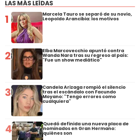
LAS MÁS LEÍDAS
Marcela Tauro se separó de su novio,
1
Leopoldo Arancibia: los motivos
Elba Marcovecchio apuntó contra
2
Wanda Nara tras su regreso al país:
"Fue un show mediático"
Candela Arizaga rompió el silencio
3
tras el escándalo con Facundo
Moyano: "Tengo errores como
cualquiera"
Quedó definida una nueva placa de
4
nominados en Gran Hermano:
quiénes son