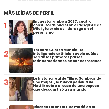
MÁS LEÍDAS DE PERFIL
Encuesta rumbo a 2027: cuatro
1
consultoras midieron el desgaste de
Milei y la crisis de liderazgo en el
peronismo
Tercera Guerra Mundial: la
2
inteligencia artificial reveló cuáles
serían los primeros países
latinoamericanos en ser derrotados
La historia real de "Elize: Sombras de
3
una mujer", la nueva película de
Netflix sobre el caso de una esposa
que descuartizó a su marido
Ricardo Lorenzetti se metió en el