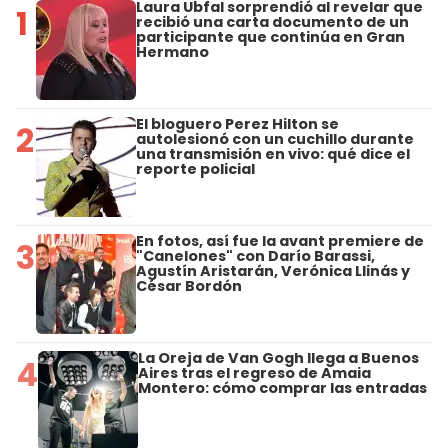
Laura Ubfal sorprendió al revelar que
1
recibió una carta documento de un
participante que continúa en Gran
Hermano
El bloguero Perez Hilton se
2
autolesionó con un cuchillo durante
una transmisión en vivo: qué dice el
reporte policial
En fotos, así fue la avant premiere de
3
"Canelones" con Darío Barassi,
Agustín Aristarán, Verónica Llinás y
César Bordón
La Oreja de Van Gogh llega a Buenos
4
Aires tras el regreso de Amaia
Montero: cómo comprar las entradas