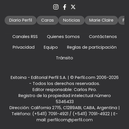
Diario Perfil
Caras
Noticias
Marie Claire
Fo
Canales RSS
Quienes Somos
Contáctenos
Privacidad
Equipo
Reglas de participación
Tránsito
Exitoina - Editorial Perfil S.A.
| © Perfil.com 2006-2026
- Todos los derechos reservados.
Editor responsable: Carlos Piro.
Registro de la propiedad intelectual número
5346433
Dirección:
California 2715
,
C1289ABI
,
CABA, Argentina
|
Teléfono:
(+5411) 7091-4921
/
(+5411) 7091-4922
| E-
mail:
perfilcom@perfil.com