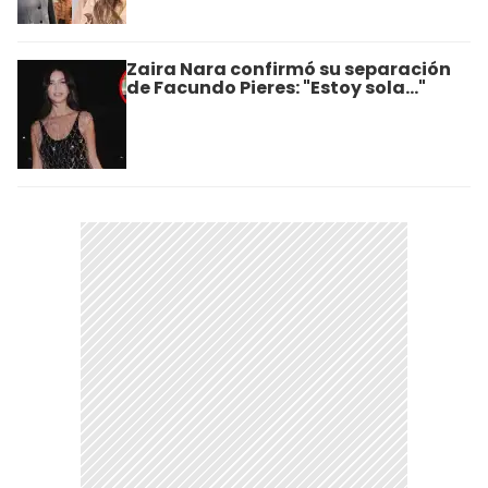
Zaira Nara confirmó su separación
de Facundo Pieres: "Estoy sola..."