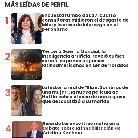
MÁS LEÍDAS DE PERFIL
Encuesta rumbo a 2027: cuatro
1
consultoras midieron el desgaste de
Milei y la crisis de liderazgo en el
peronismo
Tercera Guerra Mundial: la
2
inteligencia artificial reveló cuáles
serían los primeros países
latinoamericanos en ser derrotados
La historia real de "Elize: Sombras de
3
una mujer", la nueva película de
Netflix sobre el caso de una esposa
que descuartizó a su marido
Ricardo Lorenzetti se metió en el
4
debate sobre la inhabilitación de
Cristina Kirchner