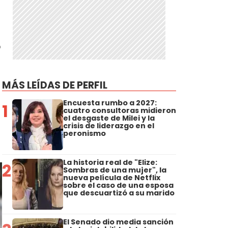
a
ó
MÁS LEÍDAS DE PERFIL
Encuesta rumbo a 2027:
1
cuatro consultoras midieron
el desgaste de Milei y la
crisis de liderazgo en el
peronismo
La historia real de "Elize:
2
Sombras de una mujer", la
nueva película de Netflix
sobre el caso de una esposa
que descuartizó a su marido
El Senado dio media sanción