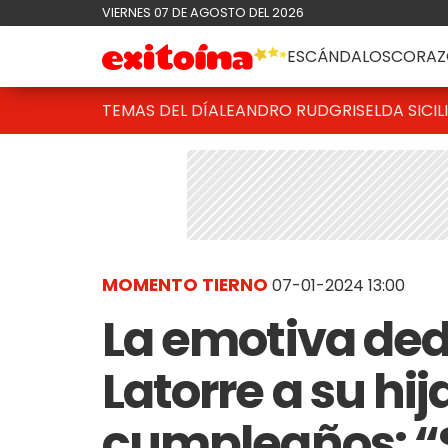
VIERNES 07 DE AGOSTO DEL 2026
ESCÁNDALOS
CORAZ
TEMAS DEL DÍA
LEANDRO RUD
GRISELDA SICIL
MOMENTO TIERNO
07-01-2024 13:00
La emotiva ded
Latorre a su hij
cumpleaños: “S