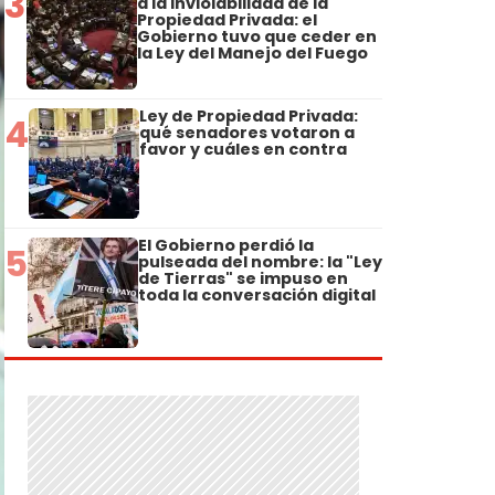
3
a la Inviolabilidad de la
Propiedad Privada: el
Gobierno tuvo que ceder en
la Ley del Manejo del Fuego
Ley de Propiedad Privada:
4
qué senadores votaron a
favor y cuáles en contra
El Gobierno perdió la
5
pulseada del nombre: la "Ley
de Tierras" se impuso en
toda la conversación digital