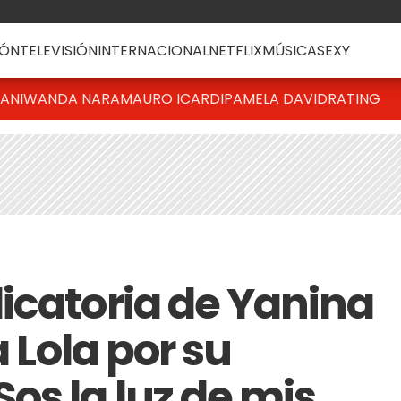
ÓN
TELEVISIÓN
INTERNACIONAL
NETFLIX
MÚSICA
SEXY
IANI
WANDA NARA
MAURO ICARDI
PAMELA DAVID
RATING
icatoria de Yanina
a Lola por su
os la luz de mis