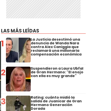
LAS MÁS LEÍDAS
La Justicia desestimó una
1
denuncia de Wanda Nara
contra Alex Caniggia que
reclamará una millonaria
compensación económica
Suspendieron a Laura Ubfal
2
de Gran Hermano: "El enojo
con ella es muy grande"
Rating: cuánto midió la
3
salida de Juanicar de Gran
Hermano Generación
Dorada