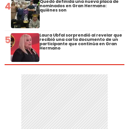
Quedó definida una nueva placa de
4
nominados en Gran Hermano:
quiénes son
Laura Ubfal sorprendió al revelar que
5
recibió una carta documento de un
participante que continúa en Gran
Hermano