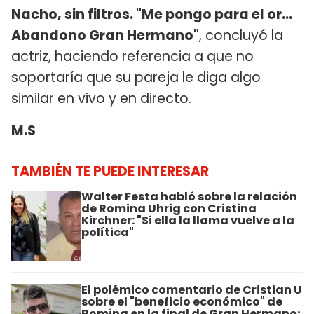
Nacho, sin filtros. "Me pongo para el or...
Abandono Gran Hermano"
, concluyó la
actriz, haciendo referencia a que no
soportaría que su pareja le diga algo
similar en vivo y en directo.
M.S
TAMBIÉN TE PUEDE INTERESAR
Walter Festa habló sobre la relación
de Romina Uhrig con Cristina
Kirchner: "Si ella la llama vuelve a la
política"
El polémico comentario de Cristian U
sobre el "beneficio económico" de
Romina en la final de Gran Hermano: