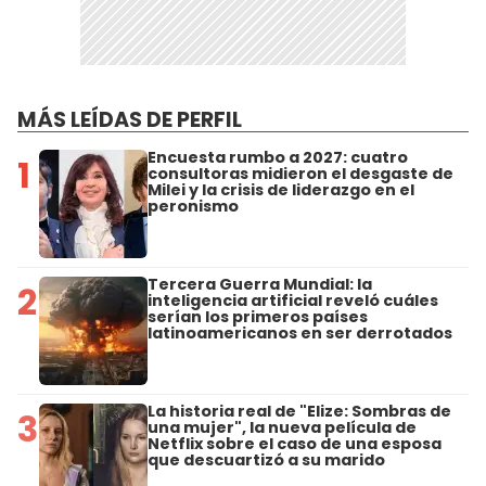
MÁS LEÍDAS DE PERFIL
Encuesta rumbo a 2027: cuatro
1
consultoras midieron el desgaste de
Milei y la crisis de liderazgo en el
peronismo
Tercera Guerra Mundial: la
2
inteligencia artificial reveló cuáles
serían los primeros países
latinoamericanos en ser derrotados
La historia real de "Elize: Sombras de
3
una mujer", la nueva película de
Netflix sobre el caso de una esposa
que descuartizó a su marido