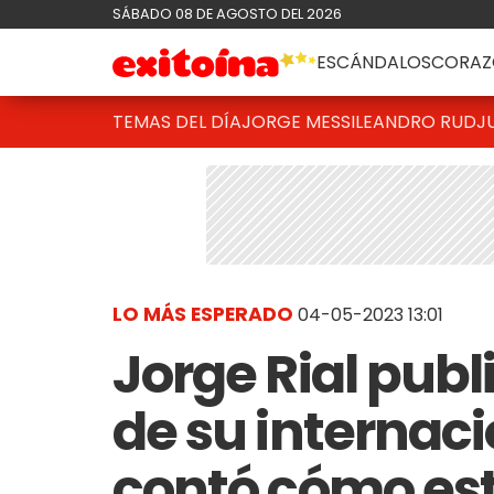
SÁBADO 08 DE AGOSTO DEL 2026
ESCÁNDALOS
CORAZ
TEMAS DEL DÍA
JORGE MESSI
LEANDRO RUD
J
LO MÁS ESPERADO
04-05-2023 13:01
Jorge Rial publ
de su internac
contó cómo est