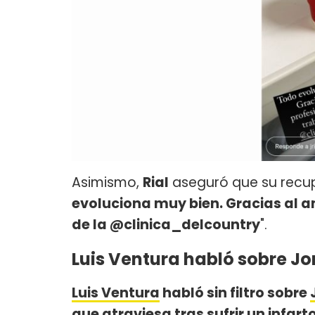
Asimismo,
Rial
aseguró que su recup
evoluciona muy bien. Gracias al a
de la @clinica_delcountry
".
Luis Ventura habló sobre Jo
Luis Ventura
habló sin filtro sobre
que atraviesa tras sufrir un infart