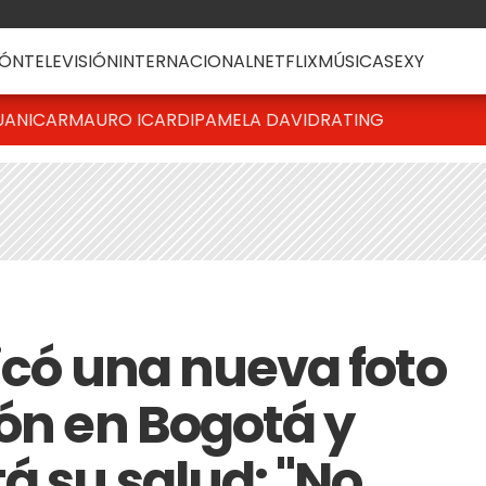
ÓN
TELEVISIÓN
INTERNACIONAL
NETFLIX
MÚSICA
SEXY
UANICAR
MAURO ICARDI
PAMELA DAVID
RATING
icó una nueva foto
ión en Bogotá y
á su salud: "No