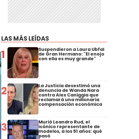
LAS MÁS LEÍDAS
Suspendieron a Laura Ubfal
1
de Gran Hermano: "El enojo
con ella es muy grande"
La Justicia desestimó una
2
denuncia de Wanda Nara
contra Alex Caniggia que
reclamará una millonaria
compensación económica
Murió Leandro Rud, el
3
icónico representante de
modelos, a los 51 años: qué
pasó