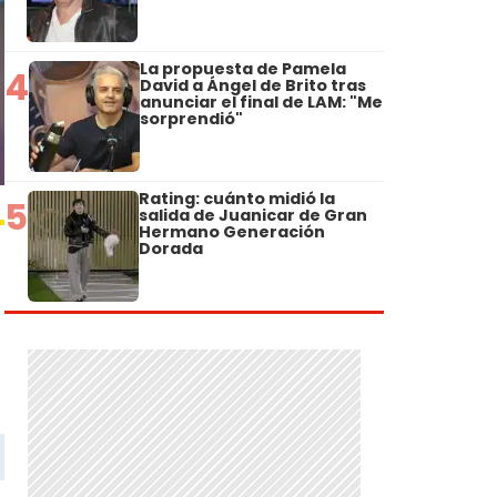
La propuesta de Pamela
4
David a Ángel de Brito tras
anunciar el final de LAM: "Me
sorprendió"
Rating: cuánto midió la
5
salida de Juanicar de Gran
Hermano Generación
Dorada