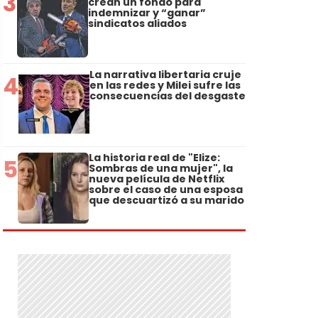
3
crean un fondo para
indemnizar y “ganar”
sindicatos aliados
La narrativa libertaria cruje
4
en las redes y Milei sufre las
consecuencias del desgaste
La historia real de "Elize:
5
Sombras de una mujer", la
nueva película de Netflix
sobre el caso de una esposa
que descuartizó a su marido