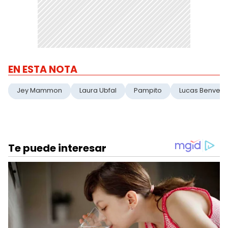
EN ESTA NOTA
Jey Mammon
Laura Ubfal
Pampito
Lucas Benvenu