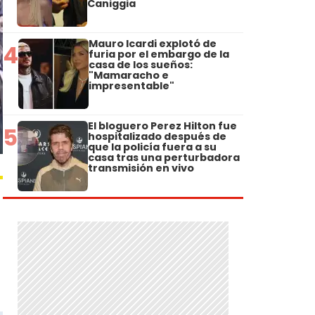
Caniggia
Mauro Icardi explotó de
4
furia por el embargo de la
casa de los sueños:
"Mamaracho e
impresentable"
El bloguero Perez Hilton fue
5
hospitalizado después de
que la policía fuera a su
casa tras una perturbadora
transmisión en vivo