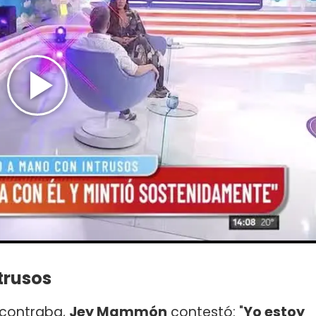
trusos
ncontraba,
Jey Mammón
contestó: "
Yo estoy