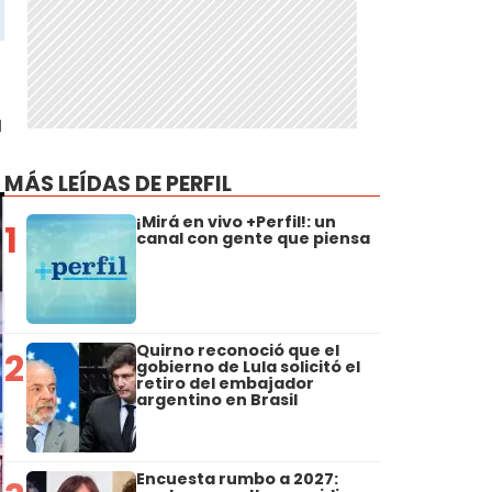
a
MÁS LEÍDAS DE PERFIL
¡Mirá en vivo +Perfil!: un
1
canal con gente que piensa
Quirno reconoció que el
2
gobierno de Lula solicitó el
retiro del embajador
argentino en Brasil
Encuesta rumbo a 2027: