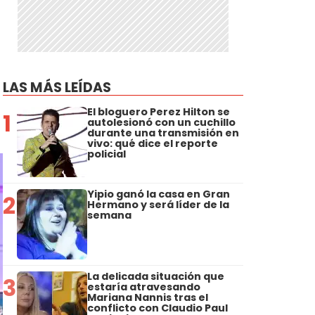
LAS MÁS LEÍDAS
El bloguero Perez Hilton se
1
autolesionó con un cuchillo
durante una transmisión en
vivo: qué dice el reporte
policial
Yipio ganó la casa en Gran
2
Hermano y será líder de la
semana
La delicada situación que
3
estaría atravesando
Mariana Nannis tras el
conflicto con Claudio Paul