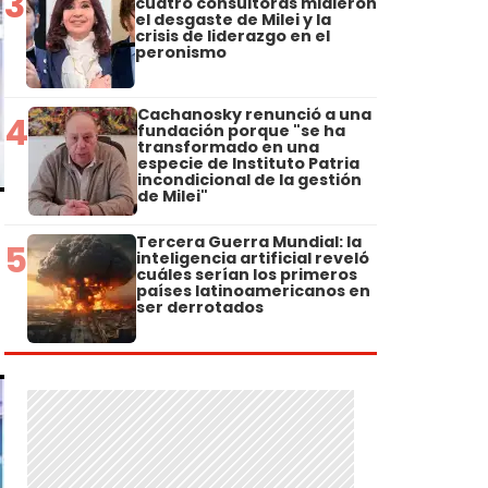
3
cuatro consultoras midieron
el desgaste de Milei y la
crisis de liderazgo en el
peronismo
Cachanosky renunció a una
4
fundación porque "se ha
transformado en una
especie de Instituto Patria
incondicional de la gestión
de Milei"
Tercera Guerra Mundial: la
5
inteligencia artificial reveló
cuáles serían los primeros
países latinoamericanos en
ser derrotados