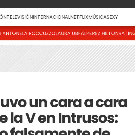
ÓN
TELEVISIÓN
INTERNACIONAL
NETFLIX
MÚSICA
SEXY
T
ANTONELA ROCCUZZO
LAURA UBFAL
PEREZ HILTON
RATIN
vo un cara a cara
e la V en Intrusos:
o falsamente de