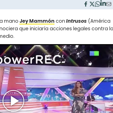
 a mano
Jey Mammón
con
Intrusos
(América
ociera que iniciaría acciones legales contra l
medio.