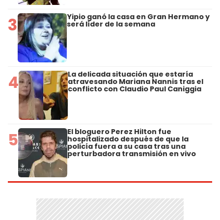
Yipio ganó la casa en Gran Hermano y
3
será líder de la semana
La delicada situación que estaría
4
atravesando Mariana Nannis tras el
conflicto con Claudio Paul Caniggia
El bloguero Perez Hilton fue
5
hospitalizado después de que la
policía fuera a su casa tras una
perturbadora transmisión en vivo