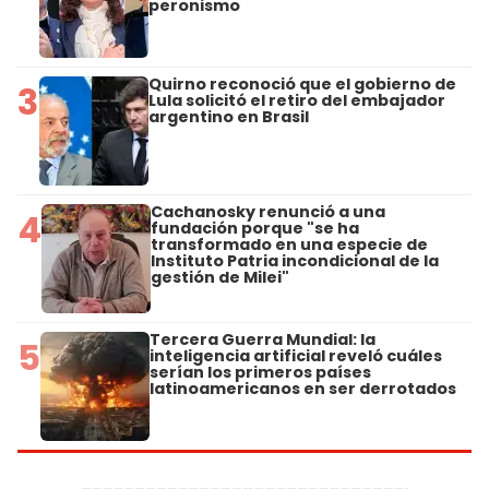
peronismo
Quirno reconoció que el gobierno de
3
Lula solicitó el retiro del embajador
argentino en Brasil
Cachanosky renunció a una
4
fundación porque "se ha
transformado en una especie de
Instituto Patria incondicional de la
gestión de Milei"
Tercera Guerra Mundial: la
5
inteligencia artificial reveló cuáles
serían los primeros países
latinoamericanos en ser derrotados