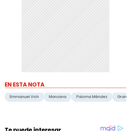
EN ESTA NOTA
Emmanuel Vich
Manzana
Paloma Méndez
Gran 