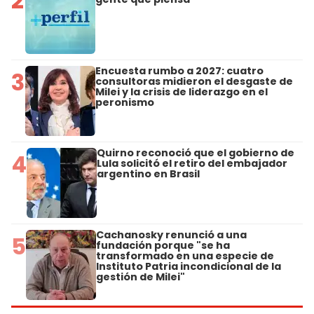
2
Encuesta rumbo a 2027: cuatro
3
consultoras midieron el desgaste de
Milei y la crisis de liderazgo en el
peronismo
Quirno reconoció que el gobierno de
4
Lula solicitó el retiro del embajador
argentino en Brasil
Cachanosky renunció a una
5
fundación porque "se ha
transformado en una especie de
Instituto Patria incondicional de la
gestión de Milei"