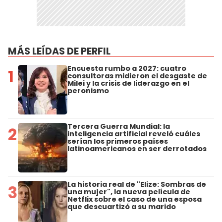
MÁS LEÍDAS DE PERFIL
Encuesta rumbo a 2027: cuatro
1
consultoras midieron el desgaste de
Milei y la crisis de liderazgo en el
peronismo
Tercera Guerra Mundial: la
2
inteligencia artificial reveló cuáles
serían los primeros países
latinoamericanos en ser derrotados
La historia real de "Elize: Sombras de
3
una mujer", la nueva película de
Netflix sobre el caso de una esposa
que descuartizó a su marido