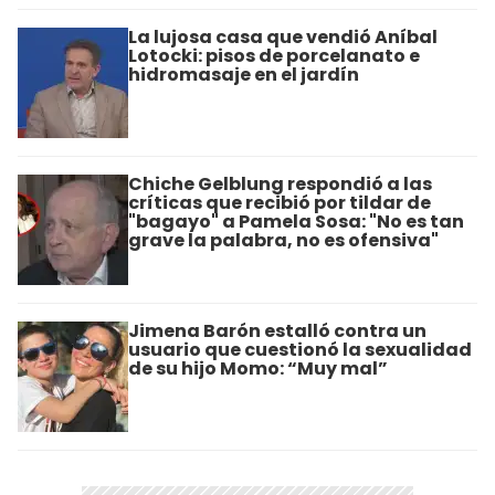
La lujosa casa que vendió Aníbal
Lotocki: pisos de porcelanato e
hidromasaje en el jardín
Chiche Gelblung respondió a las
críticas que recibió por tildar de
"bagayo" a Pamela Sosa: "No es tan
grave la palabra, no es ofensiva"
Jimena Barón estalló contra un
usuario que cuestionó la sexualidad
de su hijo Momo: “Muy mal”