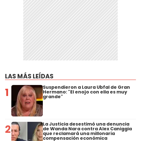
LAS MÁS LEÍDAS
Suspendieron a Laura Ubfal de Gran
1
Hermano: "El enojo con ella es muy
grande"
La Justicia desestimó una denuncia
2
de Wanda Nara contra Alex Caniggia
que reclamará una millonaria
compensación económica