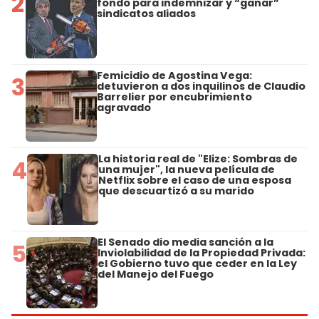
2
fondo para indemnizar y “ganar”
sindicatos aliados
Femicidio de Agostina Vega:
3
detuvieron a dos inquilinos de Claudio
Barrelier por encubrimiento
agravado
La historia real de "Elize: Sombras de
4
una mujer", la nueva película de
Netflix sobre el caso de una esposa
que descuartizó a su marido
El Senado dio media sanción a la
5
Inviolabilidad de la Propiedad Privada:
el Gobierno tuvo que ceder en la Ley
del Manejo del Fuego