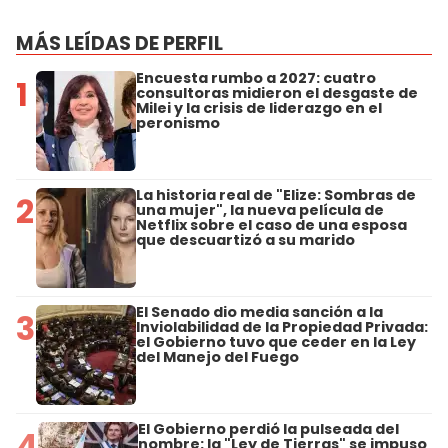
MÁS LEÍDAS DE PERFIL
Encuesta rumbo a 2027: cuatro
1
consultoras midieron el desgaste de
Milei y la crisis de liderazgo en el
peronismo
La historia real de "Elize: Sombras de
2
una mujer", la nueva película de
Netflix sobre el caso de una esposa
que descuartizó a su marido
El Senado dio media sanción a la
3
Inviolabilidad de la Propiedad Privada:
el Gobierno tuvo que ceder en la Ley
del Manejo del Fuego
El Gobierno perdió la pulseada del
4
nombre: la "Ley de Tierras" se impuso