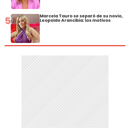
Marcela Tauro se separó de su novio,
5
Leopoldo Arancibia: los motivos