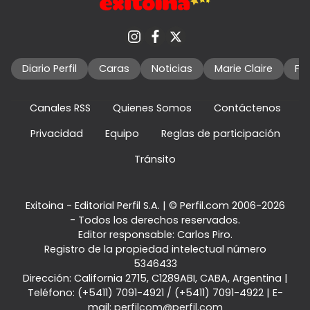
Diario Perfil
Caras
Noticias
Marie Claire
Fo
Canales RSS
Quienes Somos
Contáctenos
Privacidad
Equipo
Reglas de participación
Tránsito
Exitoina - Editorial Perfil S.A.
| © Perfil.com 2006-2026
- Todos los derechos reservados.
Editor responsable: Carlos Piro.
Registro de la propiedad intelectual número
5346433
Dirección:
California 2715
,
C1289ABI
,
CABA, Argentina
|
Teléfono:
(+5411) 7091-4921
/
(+5411) 7091-4922
| E-
mail:
perfilcom@perfil.com