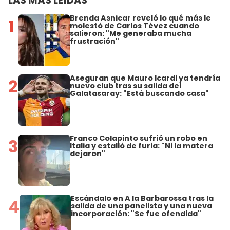
LAS MÁS LEÍDAS
Brenda Asnicar reveló lo qué más le
1
molestó de Carlos Tévez cuando
salieron: "Me generaba mucha
frustración"
Aseguran que Mauro Icardi ya tendría
2
nuevo club tras su salida del
Galatasaray: "Está buscando casa"
Franco Colapinto sufrió un robo en
3
Italia y estalló de furia: "Ni la matera
dejaron"
Escándalo en A la Barbarossa tras la
4
salida de una panelista y una nueva
incorporación: "Se fue ofendida"