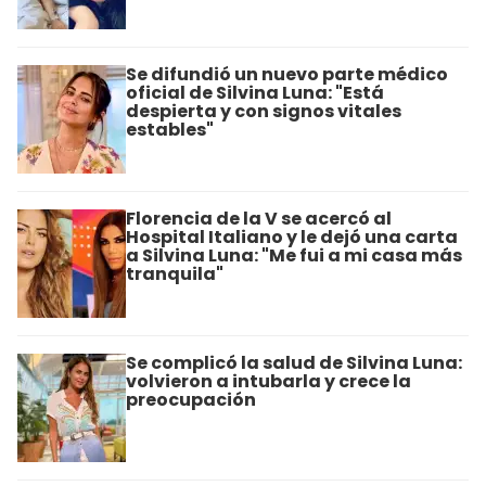
Se difundió un nuevo parte médico
oficial de Silvina Luna: "Está
despierta y con signos vitales
estables"
Florencia de la V se acercó al
Hospital Italiano y le dejó una carta
a Silvina Luna: "Me fui a mi casa más
tranquila"
Se complicó la salud de Silvina Luna:
volvieron a intubarla y crece la
preocupación