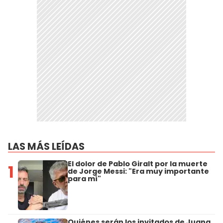
LAS MÁS LEÍDAS
El dolor de Pablo Giralt por la muerte
1
de Jorge Messi: "Era muy importante
para mí"
Quiénes serán los invitados de Juana