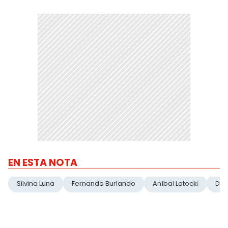
EN ESTA NOTA
Silvina Luna
Fernando Burlando
Aníbal Lotocki
Des