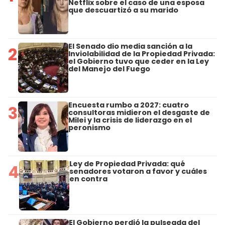
Netflix sobre el caso de una esposa
que descuartizó a su marido
El Senado dio media sanción a la
2
Inviolabilidad de la Propiedad Privada:
el Gobierno tuvo que ceder en la Ley
del Manejo del Fuego
Encuesta rumbo a 2027: cuatro
3
consultoras midieron el desgaste de
Milei y la crisis de liderazgo en el
peronismo
Ley de Propiedad Privada: qué
4
senadores votaron a favor y cuáles
en contra
El Gobierno perdió la pulseada del