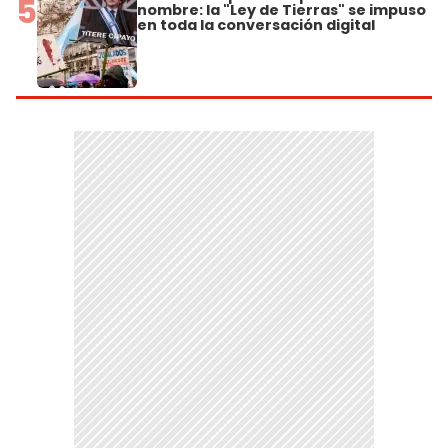
5
nombre: la "Ley de Tierras" se impuso
en toda la conversación digital