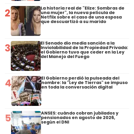
La historia real de "Elize: Sombras de
2
una mujer", la nueva película de
Netflix sobre el caso de una esposa
que descuartizó a su marido
El Senado dio media sanción a la
3
Inviolabilidad de la Propiedad Privada:
el Gobierno tuvo que ceder en la Ley
del Manejo del Fuego
El Gobierno perdió la pulseada del
4
nombre: la "Ley de Tierras" se impuso
en toda la conversación digital
ANSES: cuándo cobran jubilados y
5
pensionados en agosto de 2026,
según el DNI