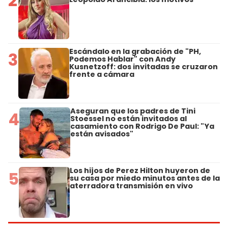
2
Escándalo en la grabación de "PH,
3
Podemos Hablar" con Andy
Kusnetzoff: dos invitadas se cruzaron
frente a cámara
Aseguran que los padres de Tini
4
Stoessel no están invitados al
casamiento con Rodrigo De Paul: "Ya
están avisados"
Los hijos de Perez Hilton huyeron de
5
su casa por miedo minutos antes de la
aterradora transmisión en vivo