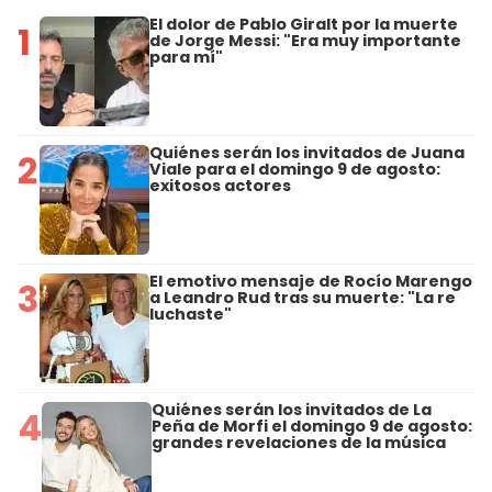
El dolor de Pablo Giralt por la muerte
1
de Jorge Messi: "Era muy importante
para mí"
Quiénes serán los invitados de Juana
2
Viale para el domingo 9 de agosto:
exitosos actores
El emotivo mensaje de Rocío Marengo
3
a Leandro Rud tras su muerte: "La re
luchaste"
Quiénes serán los invitados de La
4
Peña de Morfi el domingo 9 de agosto:
grandes revelaciones de la música