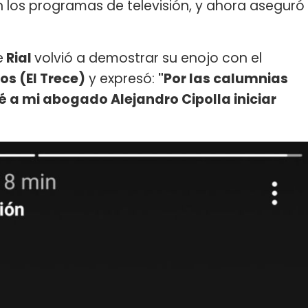
 los programas de televisión, y ahora aseguró
e
Rial
volvió a demostrar su enojo con el
s (El Trece)
y expresó:
"Por las calumnias
té a mi abogado Alejandro Cipolla iniciar