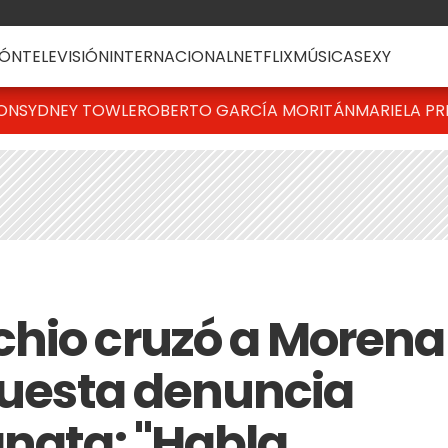
ÓN
TELEVISIÓN
INTERNACIONAL
NETFLIX
MÚSICA
SEXY
TON
SYDNEY TOWLE
ROBERTO GARCÍA MORITÁN
MARIELA PR
hio cruzó a Morena
upuesta denuncia
anata: "Habla