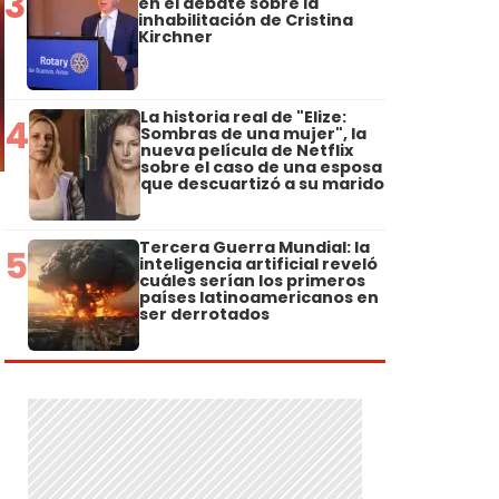
3
en el debate sobre la
inhabilitación de Cristina
Kirchner
La historia real de "Elize:
4
Sombras de una mujer", la
nueva película de Netflix
sobre el caso de una esposa
que descuartizó a su marido
Tercera Guerra Mundial: la
5
inteligencia artificial reveló
cuáles serían los primeros
países latinoamericanos en
ser derrotados