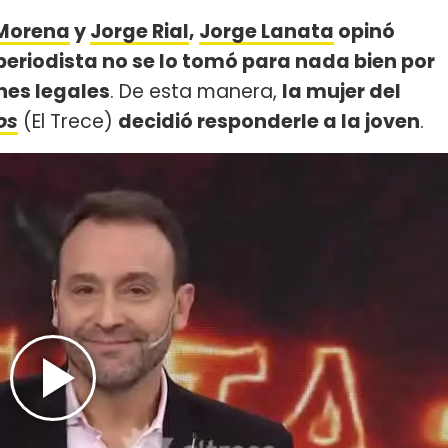
Morena
y
Jorge Rial
,
Jorge Lanata
opinó
l periodista no se lo tomó para nada bien por
nes legales
. De esta manera,
la mujer del
os
(El Trece)
decidió responderle a la joven
.