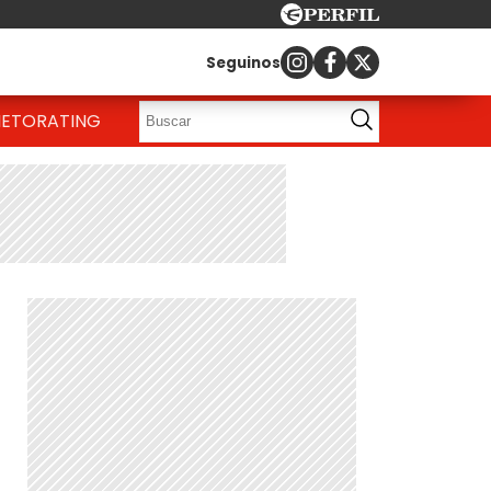
Seguinos
IETO
RATING