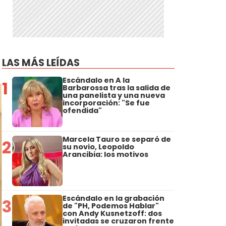
LAS MÁS LEÍDAS
Escándalo en A la
1
Barbarossa tras la salida de
una panelista y una nueva
incorporación: "Se fue
ofendida"
Marcela Tauro se separó de
2
su novio, Leopoldo
Arancibia: los motivos
Escándalo en la grabación
3
de "PH, Podemos Hablar"
con Andy Kusnetzoff: dos
invitadas se cruzaron frente