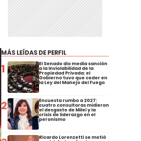
MÁS LEÍDAS DE PERFIL
El Senado dio media sanción
1
a la Inviolabilidad de la
Propiedad Privada: el
Gobierno tuvo que ceder en
la Ley del Manejo del Fuego
Encuesta rumbo a 2027:
2
cuatro consultoras midieron
el desgaste de Milei y la
crisis de liderazgo en el
peronismo
Ricardo Lorenzetti se metió