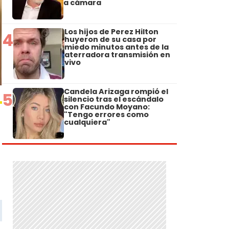
a cámara
Los hijos de Perez Hilton
4
huyeron de su casa por
miedo minutos antes de la
aterradora transmisión en
vivo
Candela Arizaga rompió el
5
silencio tras el escándalo
con Facundo Moyano:
"Tengo errores como
cualquiera"