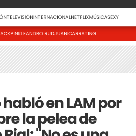
ÓN
TELEVISIÓN
INTERNACIONAL
NETFLIX
MÚSICA
SEXY
LACKPINK
LEANDRO RUD
JUANICAR
RATING
 habló en LAM por
re la pelea de
Rial: "No es una