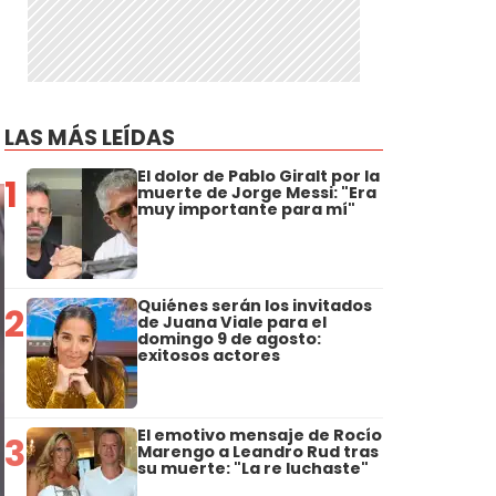
LAS MÁS LEÍDAS
El dolor de Pablo Giralt por la
1
muerte de Jorge Messi: "Era
muy importante para mí"
Quiénes serán los invitados
2
de Juana Viale para el
domingo 9 de agosto:
exitosos actores
El emotivo mensaje de Rocío
3
Marengo a Leandro Rud tras
su muerte: "La re luchaste"