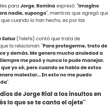
iles para
Jorge
,
Romina
expresó: "
Imagino
para nadie, supongo
", mientras que agregó qu
 que cuando lo han hecho, es por las
u Salsa
(Telefe) contó que trata de
ue la relacionan: "
Para protegerme, trato de
dice y demás. Me genera mucha ansiedad a
 Siempre me pasó y nunca lo pude manejar.
o que yo sé, pero cuando se habla de estos
nera malestar... En esto no me puedo
ada
".
ios de Jorge Rial a los insultos en
s lo que se te canta el ojete"