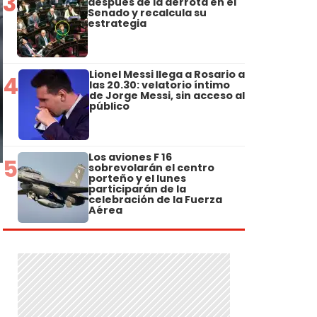
3
después de la derrota en el
Senado y recalcula su
estrategia
Lionel Messi llega a Rosario a
4
las 20.30: velatorio íntimo
de Jorge Messi, sin acceso al
público
Los aviones F 16
5
sobrevolarán el centro
porteño y el lunes
participarán de la
celebración de la Fuerza
Aérea