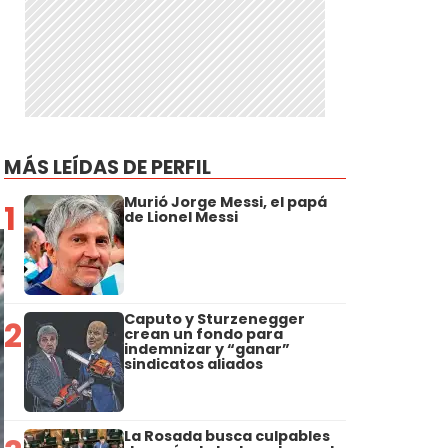
MÁS LEÍDAS DE PERFIL
Murió Jorge Messi, el papá
1
de Lionel Messi
Caputo y Sturzenegger
2
crean un fondo para
indemnizar y “ganar”
sindicatos aliados
La Rosada busca culpables