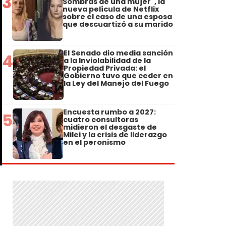
3
Sombras de una mujer", la
nueva película de Netflix
sobre el caso de una esposa
que descuartizó a su marido
El Senado dio media sanción
4
a la Inviolabilidad de la
Propiedad Privada: el
Gobierno tuvo que ceder en
la Ley del Manejo del Fuego
Encuesta rumbo a 2027:
5
cuatro consultoras
midieron el desgaste de
Milei y la crisis de liderazgo
en el peronismo