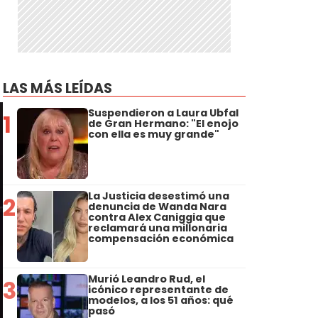
LAS MÁS LEÍDAS
Suspendieron a Laura Ubfal
1
de Gran Hermano: "El enojo
con ella es muy grande"
La Justicia desestimó una
2
denuncia de Wanda Nara
contra Alex Caniggia que
reclamará una millonaria
compensación económica
Murió Leandro Rud, el
3
icónico representante de
modelos, a los 51 años: qué
pasó