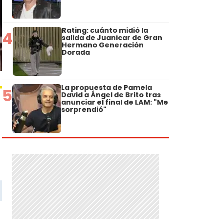
Rating: cuánto midió la
4
salida de Juanicar de Gran
Hermano Generación
Dorada
La propuesta de Pamela
5
David a Ángel de Brito tras
anunciar el final de LAM: "Me
sorprendió"