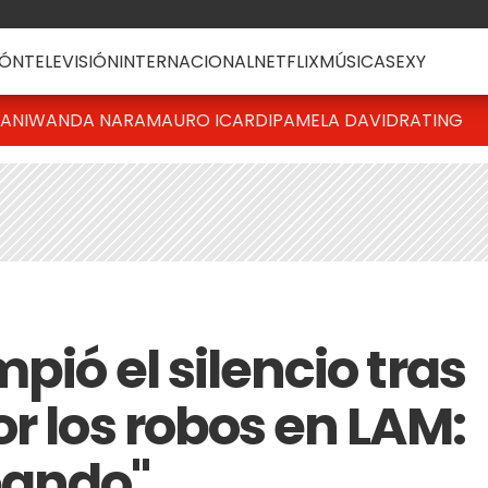
ÓN
TELEVISIÓN
INTERNACIONAL
NETFLIX
MÚSICA
SEXY
IANI
WANDA NARA
MAURO ICARDI
PAMELA DAVID
RATING
pió el silencio tras
r los robos en LAM:
eando"