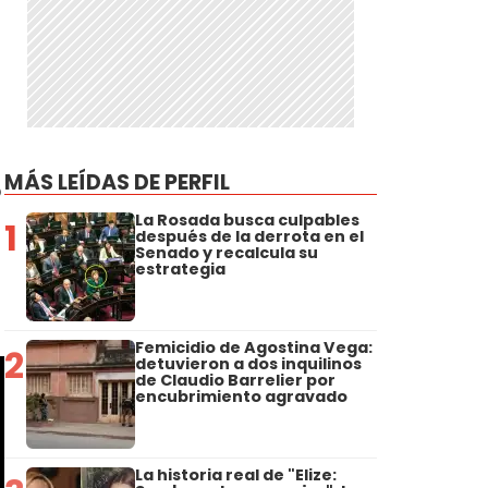
a
MÁS LEÍDAS DE PERFIL
o
La Rosada busca culpables
1
después de la derrota en el
Senado y recalcula su
estrategia
Femicidio de Agostina Vega:
2
detuvieron a dos inquilinos
de Claudio Barrelier por
encubrimiento agravado
La historia real de "Elize: