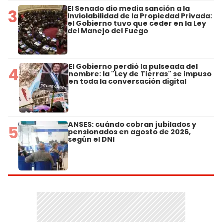
El Senado dio media sanción a la
3
Inviolabilidad de la Propiedad Privada:
el Gobierno tuvo que ceder en la Ley
del Manejo del Fuego
El Gobierno perdió la pulseada del
4
nombre: la "Ley de Tierras" se impuso
en toda la conversación digital
ANSES: cuándo cobran jubilados y
5
pensionados en agosto de 2026,
según el DNI