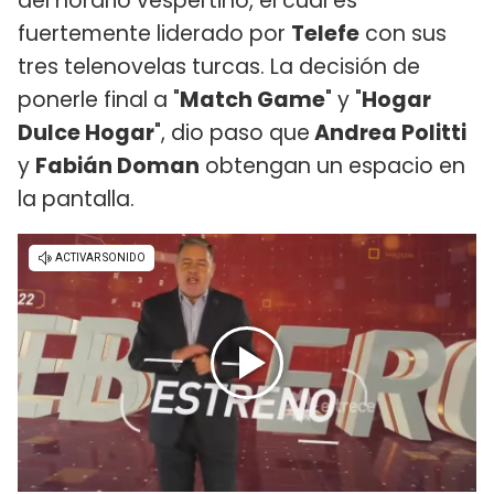
del horario vespertino, el cual es
fuertemente liderado por
Telefe
con sus
tres telenovelas turcas. La decisión de
ponerle final a "
Match Game
" y "
Hogar
Dulce Hogar
", dio paso que
Andrea Politti
y
Fabián Doman
obtengan un espacio en
la pantalla.