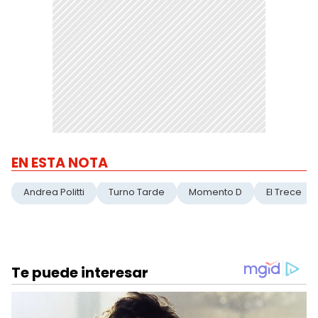
EN ESTA NOTA
Andrea Politti
Turno Tarde
Momento D
El Trece