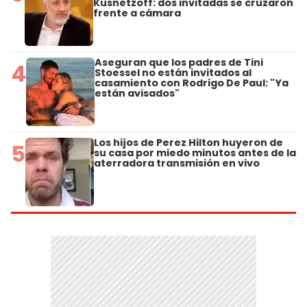
Kusnetzoff: dos invitadas se cruzaron
frente a cámara
Aseguran que los padres de Tini
4
Stoessel no están invitados al
casamiento con Rodrigo De Paul: "Ya
están avisados"
Los hijos de Perez Hilton huyeron de
5
su casa por miedo minutos antes de la
aterradora transmisión en vivo