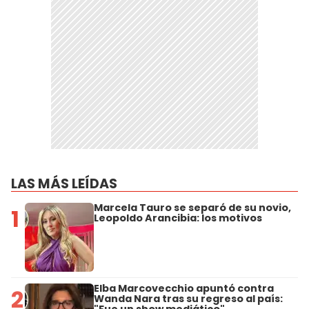
LAS MÁS LEÍDAS
Marcela Tauro se separó de su novio,
1
Leopoldo Arancibia: los motivos
Elba Marcovecchio apuntó contra
2
Wanda Nara tras su regreso al país:
"Fue un show mediático"