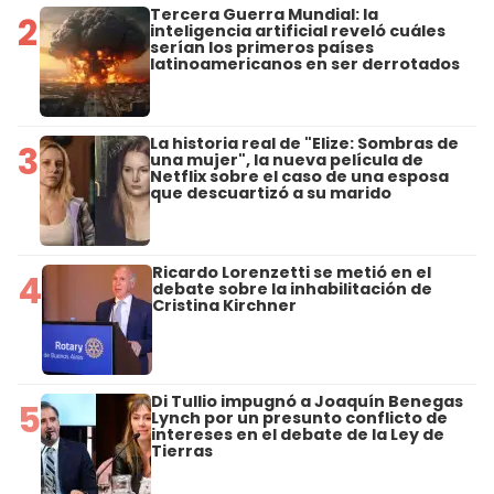
Tercera Guerra Mundial: la
2
inteligencia artificial reveló cuáles
serían los primeros países
latinoamericanos en ser derrotados
La historia real de "Elize: Sombras de
3
una mujer", la nueva película de
Netflix sobre el caso de una esposa
que descuartizó a su marido
Ricardo Lorenzetti se metió en el
4
debate sobre la inhabilitación de
Cristina Kirchner
Di Tullio impugnó a Joaquín Benegas
5
Lynch por un presunto conflicto de
intereses en el debate de la Ley de
Tierras