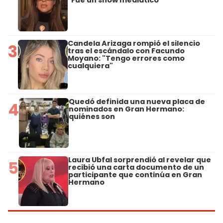
Candela Arizaga rompió el silencio
3
tras el escándalo con Facundo
Moyano: "Tengo errores como
cualquiera"
Quedó definida una nueva placa de
4
nominados en Gran Hermano:
quiénes son
Laura Ubfal sorprendió al revelar que
5
recibió una carta documento de un
participante que continúa en Gran
Hermano