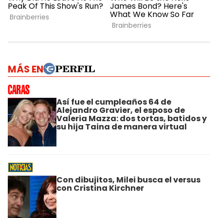
MÁS EN
Así fue el cumpleaños 64 de
Alejandro Gravier, el esposo de
Valeria Mazza: dos tortas, batidos y
su hija Taina de manera virtual
Con dibujitos, Milei busca el versus
con Cristina Kirchner