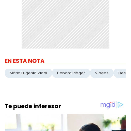
EN ESTA NOTA
Maria Eugenia Vidal
Debora Plager
Videos
Desta