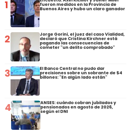
Encuesta: Axel Kicillof y Javier Milei
1
fueron medidos en la Provincia de
Buenos Aires y hubo un claro ganador
Jorge Gorini, el juez del caso Vialidad,
2
declaró que Cristina Kirchner está
pagando las consecuencias de
cometer "un delito comprobado"
El Banco Central no pudo dar
3
precisiones sobre un sobrante de $4
billones: "En algún lado están"
ANSES: cuándo cobran jubilados y
4
pensionados en agosto de 2026,
según el DNI