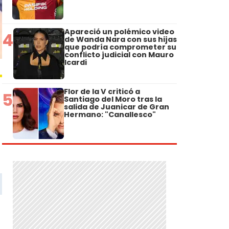
Apareció un polémico video
4
de Wanda Nara con sus hijas
que podría comprometer su
conflicto judicial con Mauro
Icardi
Flor de la V criticó a
5
Santiago del Moro tras la
salida de Juanicar de Gran
Hermano: "Canallesco"