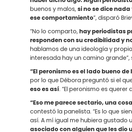
haber dicho algo. Algún periodista
buenos y malos,
si no se dice nada
ese comportamiento
”, disparó Brie
“No lo comparto,
hay periodistas p
responden con su credibilidad y 
hablamos de una ideología y propio
interesada hay un camino grande”, 
“El peronismo es el lado bueno de l
por lo que Débora preguntó si el qu
eso es así
. “El peronismo es querer
“Eso me parece sectario, una cosa 
contestó la panelista. “Es lo que si
así. A mí igual me hubiera gustado 
asociado con alguien que les dio 