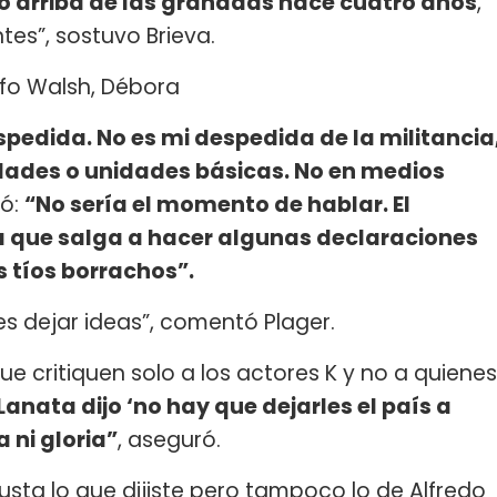
o arriba de las granadas hace cuatro años
,
es”, sostuvo Brieva.
fo Walsh, Débora
pedida. No es mi despedida de la militancia
idades o unidades básicas. No en medios
ó:
“No sería el momento de hablar. El
a que salga a hacer algunas declaraciones
s tíos borrachos”.
 es dejar ideas”, comentó Plager.
 critiquen solo a los actores K y no a quienes
Lanata dijo ‘no hay que dejarles el país a
a ni gloria”
, aseguró.
usta lo que dijiste pero tampoco lo de Alfredo