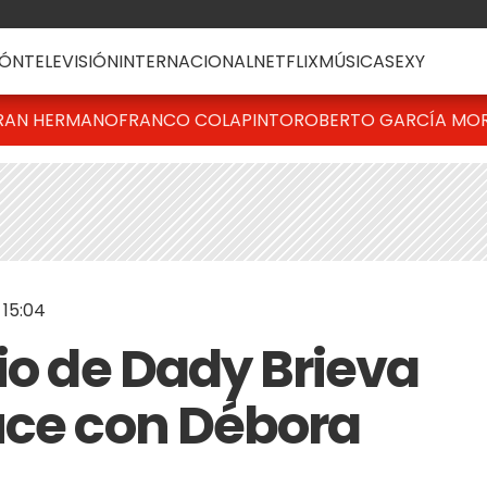
ÓN
TELEVISIÓN
INTERNACIONAL
NETFLIX
MÚSICA
SEXY
RAN HERMANO
FRANCO COLAPINTO
ROBERTO GARCÍA MO
 15:04
io de Dady Brieva
uce con Débora