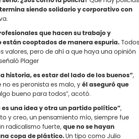
 serio. ¿Sos como la policía?
Que hay policías
 termina siendo solidario y corporativo con
va.
rofesionales que hacen su trabajo y
no están cooptados de manera espuria.
Todo
s valores, pero de ahí a que haya una opinión
señaló Plager
a historia, es estar del lado de los buenos”
,
e no es peronista es malo, y
él aseguró que
 algo bueno para todos”, acotó.
es una idea y otra un partido político”
,
ento y creo, un pensamiento mío, siempre fue
un radicalismo fuerte,
que no se hayan
una copa de plástico.
Un tipo como Julio