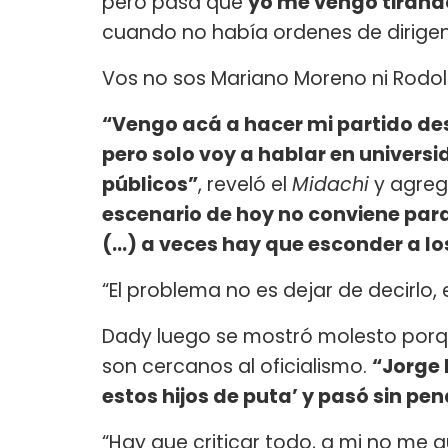
pero pasa que
yo me vengo tirand
cuando no había ordenes de dirigent
Vos no sos Mariano Moreno ni Rodol
“Vengo acá a hacer mi partido des
pero solo voy a hablar en univers
públicos”
, reveló el
Midachi
y agreg
escenario de hoy no conviene par
(…) a veces hay que esconder a lo
“El problema no es dejar de decirlo,
Dady luego se mostró molesto porque
son cercanos al oficialismo.
“Jorge 
estos hijos de puta’ y pasó sin pen
“Hay que criticar todo, a mi no me g