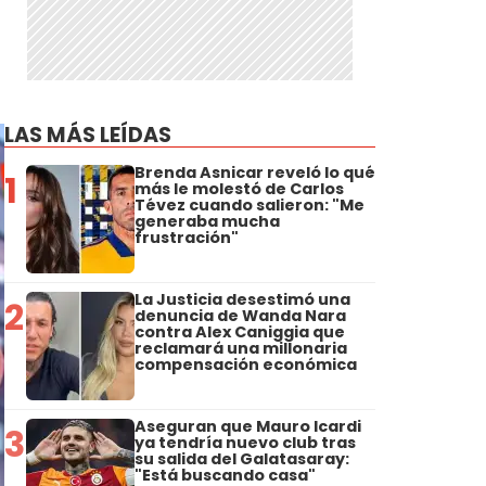
LAS MÁS LEÍDAS
Brenda Asnicar reveló lo qué
1
más le molestó de Carlos
Tévez cuando salieron: "Me
generaba mucha
frustración"
La Justicia desestimó una
2
denuncia de Wanda Nara
contra Alex Caniggia que
reclamará una millonaria
compensación económica
Aseguran que Mauro Icardi
3
ya tendría nuevo club tras
su salida del Galatasaray:
"Está buscando casa"