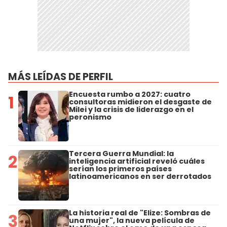
MÁS LEÍDAS DE PERFIL
Encuesta rumbo a 2027: cuatro
1
consultoras midieron el desgaste de
Milei y la crisis de liderazgo en el
peronismo
Tercera Guerra Mundial: la
2
inteligencia artificial reveló cuáles
serían los primeros países
latinoamericanos en ser derrotados
La historia real de "Elize: Sombras de
3
una mujer", la nueva película de