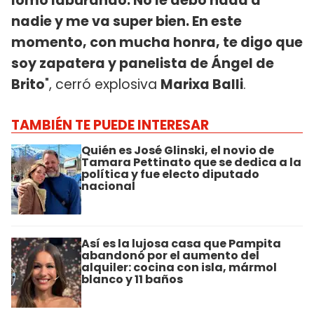
lomo laburando. No le debo nada a
nadie y me va super bien. En este
momento, con mucha honra, te digo que
soy zapatera y panelista de Ángel de
Brito
", cerró explosiva
Marixa Balli
.
TAMBIÉN TE PUEDE INTERESAR
Quién es José Glinski, el novio de
Tamara Pettinato que se dedica a la
política y fue electo diputado
nacional
Así es la lujosa casa que Pampita
abandonó por el aumento del
alquiler: cocina con isla, mármol
blanco y 11 baños