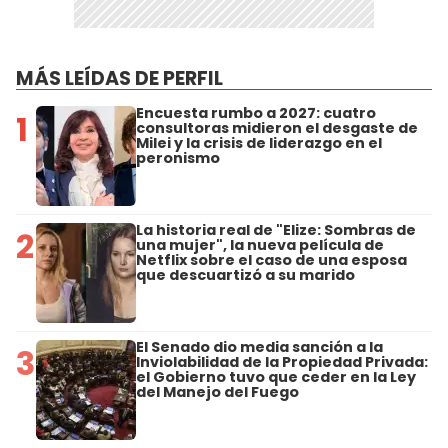
MÁS LEÍDAS DE PERFIL
Encuesta rumbo a 2027: cuatro
1
consultoras midieron el desgaste de
Milei y la crisis de liderazgo en el
peronismo
La historia real de "Elize: Sombras de
2
una mujer", la nueva película de
Netflix sobre el caso de una esposa
que descuartizó a su marido
El Senado dio media sanción a la
3
Inviolabilidad de la Propiedad Privada:
el Gobierno tuvo que ceder en la Ley
del Manejo del Fuego