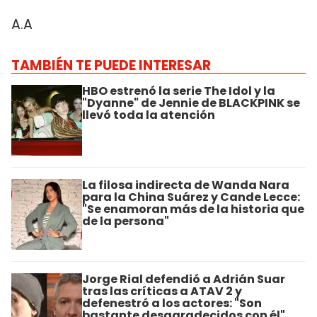
A.A
TAMBIÉN TE PUEDE INTERESAR
HBO estrenó la serie The Idol y la
"Dyanne" de Jennie de BLACKPINK se
llevó toda la atención
La filosa indirecta de Wanda Nara
para la China Suárez y Cande Lecce:
"Se enamoran más de la historia que
de la persona"
Jorge Rial defendió a Adrián Suar
tras las críticas a ATAV 2 y
defenestró a los actores: "Son
bastante desagradecidos con él"