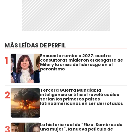
MÁS LEÍDAS DE PERFIL
Encuesta rumbo a 2027: cuatro
1
consultoras midieron el desgaste de
Milei y la crisis de liderazgo en el
peronismo
Tercera Guerra Mundial: la
2
inteligencia artificial reveló cuáles
serían los primeros países
latinoamericanos en ser derrotados
La historia real de "Elize: Sombras de
3
una mujer", la nueva película de