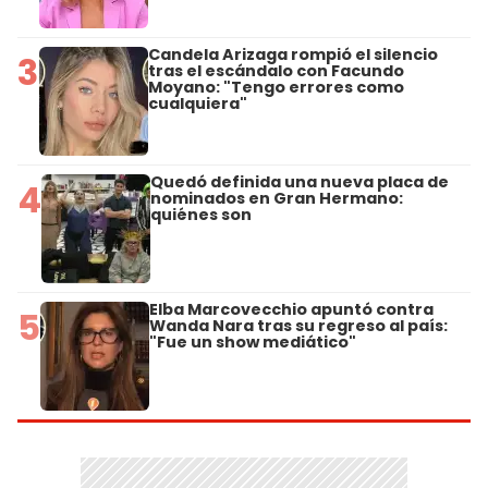
Candela Arizaga rompió el silencio
3
tras el escándalo con Facundo
Moyano: "Tengo errores como
cualquiera"
Quedó definida una nueva placa de
4
nominados en Gran Hermano:
quiénes son
Elba Marcovecchio apuntó contra
5
Wanda Nara tras su regreso al país:
"Fue un show mediático"