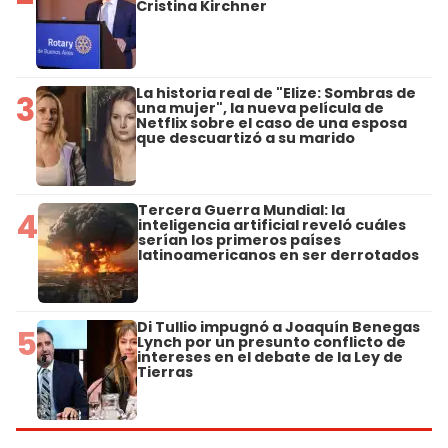
Cristina Kirchner
La historia real de "Elize: Sombras de
3
una mujer", la nueva película de
Netflix sobre el caso de una esposa
que descuartizó a su marido
Tercera Guerra Mundial: la
4
inteligencia artificial reveló cuáles
serían los primeros países
latinoamericanos en ser derrotados
Di Tullio impugnó a Joaquín Benegas
5
Lynch por un presunto conflicto de
intereses en el debate de la Ley de
Tierras