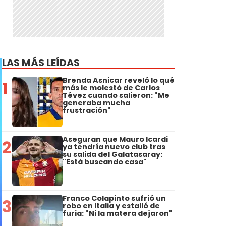
LAS MÁS LEÍDAS
Brenda Asnicar reveló lo qué
1
más le molestó de Carlos
Tévez cuando salieron: "Me
generaba mucha
frustración"
Aseguran que Mauro Icardi
2
ya tendría nuevo club tras
su salida del Galatasaray:
"Está buscando casa"
Franco Colapinto sufrió un
3
robo en Italia y estalló de
furia: "Ni la matera dejaron"