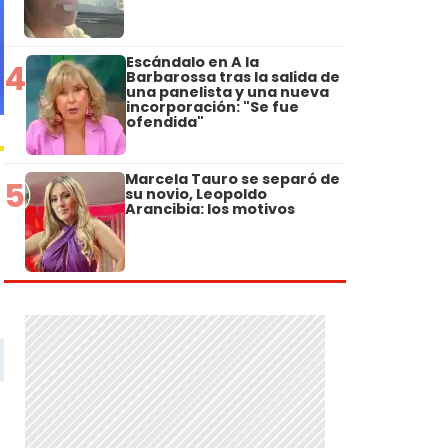
Escándalo en A la
4
Barbarossa tras la salida de
una panelista y una nueva
incorporación: "Se fue
ofendida"
Marcela Tauro se separó de
5
su novio, Leopoldo
Arancibia: los motivos