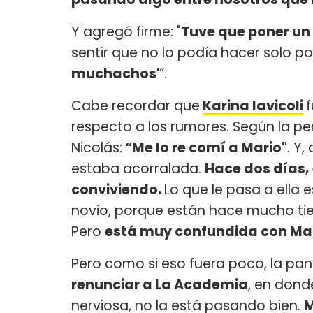
Y agregó firme: "
Tuve que poner un
sentir que no lo podía hacer solo p
muchachos'
”.
Cabe recordar que
Karina Iavicoli
f
respecto a los rumores. Según la per
Nicolás:
“Me lo re comí a Mario"
. Y
estaba acorralada.
Hace dos días, 
conviviendo.
Lo que le pasa a ella 
novio, porque están hace mucho tie
Pero
está muy confundida con Ma
Pero como si eso fuera poco, la pane
renunciar a La Academia
, en dond
nerviosa, no la está pasando bien.
M