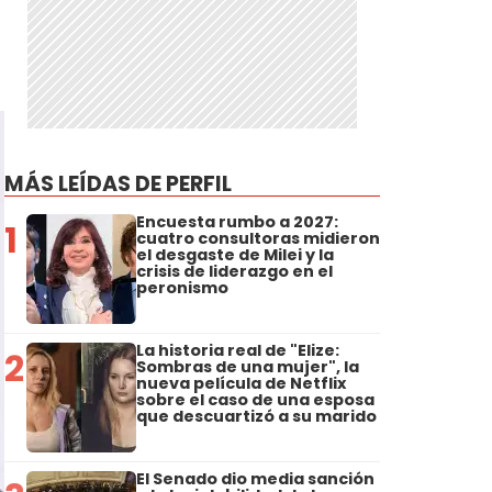
MÁS LEÍDAS DE PERFIL
Encuesta rumbo a 2027:
1
cuatro consultoras midieron
el desgaste de Milei y la
crisis de liderazgo en el
peronismo
La historia real de "Elize:
2
Sombras de una mujer", la
nueva película de Netflix
sobre el caso de una esposa
que descuartizó a su marido
El Senado dio media sanción