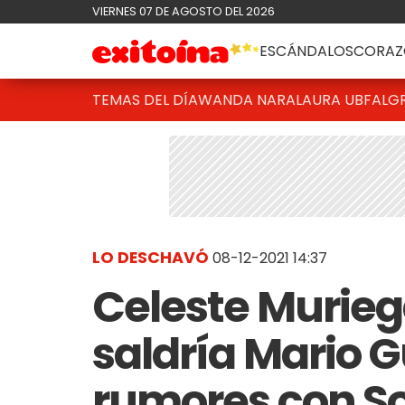
VIERNES 07 DE AGOSTO DEL 2026
ESCÁNDALOS
CORAZ
TEMAS DEL DÍA
WANDA NARA
LAURA UBFAL
G
LO DESCHAVÓ
08-12-2021 14:37
Celeste Murieg
saldría Mario G
rumores con S