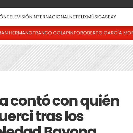
ÓN
TELEVISIÓN
INTERNACIONAL
NETFLIX
MÚSICA
SEXY
RAN HERMANO
FRANCO COLAPINTO
ROBERTO GARCÍA MO
a contó con quién
uerci tras los
oledad Bayona