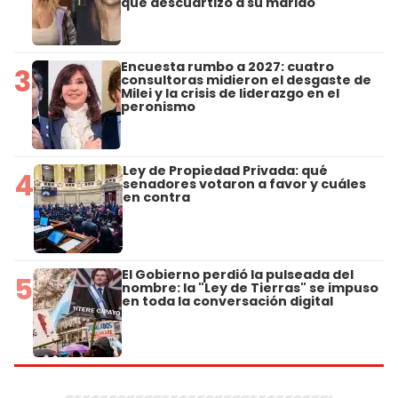
que descuartizó a su marido
Encuesta rumbo a 2027: cuatro
3
consultoras midieron el desgaste de
Milei y la crisis de liderazgo en el
peronismo
Ley de Propiedad Privada: qué
4
senadores votaron a favor y cuáles
en contra
El Gobierno perdió la pulseada del
5
nombre: la "Ley de Tierras" se impuso
en toda la conversación digital