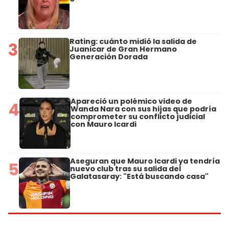
Rating: cuánto midió la salida de
3
Juanicar de Gran Hermano
Generación Dorada
Apareció un polémico video de
4
Wanda Nara con sus hijas que podría
comprometer su conflicto judicial
con Mauro Icardi
Aseguran que Mauro Icardi ya tendría
5
nuevo club tras su salida del
Galatasaray: "Está buscando casa"