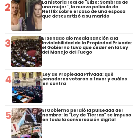
La historia real de "Elize: Sombras de
2
una mujer", la nueva película de
Netflix sobre el caso de una esposa
que descuartizó a su marido
El Senado dio media sanción a la
3
Inviolabilidad de la Propiedad Privada:
el Gobierno tuvo que ceder en la Ley
del Manejo del Fuego
Ley de Propiedad Privada: qué
4
senadores votaron a favor y cuáles
en contra
El Gobierno perdió la pulseada del
5
nombre: la "Ley de Tierras" se impuso
en toda la conversación digital