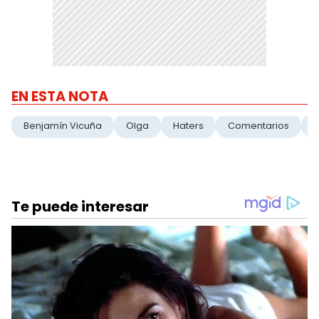
EN ESTA NOTA
Benjamín Vicuña
Olga
Haters
Comentarios
S