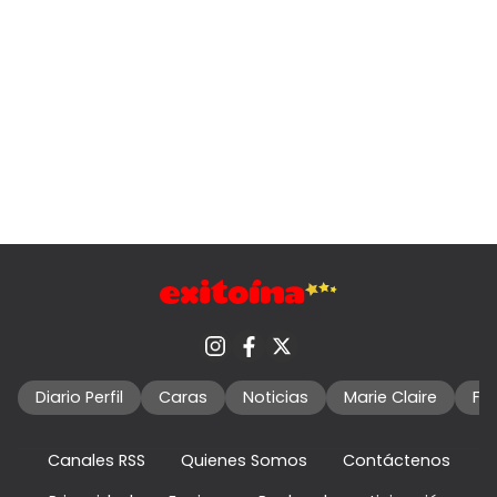
Diario Perfil
Caras
Noticias
Marie Claire
Fo
Canales RSS
Quienes Somos
Contáctenos