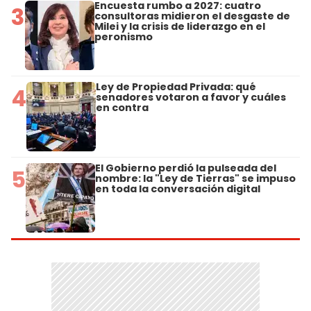
Encuesta rumbo a 2027: cuatro
3
consultoras midieron el desgaste de
Milei y la crisis de liderazgo en el
peronismo
Ley de Propiedad Privada: qué
4
senadores votaron a favor y cuáles
en contra
El Gobierno perdió la pulseada del
5
nombre: la "Ley de Tierras" se impuso
en toda la conversación digital