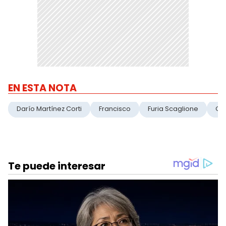
EN ESTA NOTA
Darío Martínez Corti
Francisco
Furia Scaglione
Gr