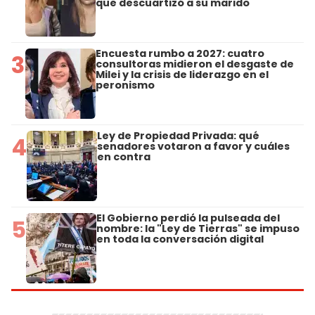
que descuartizó a su marido
Encuesta rumbo a 2027: cuatro
3
consultoras midieron el desgaste de
Milei y la crisis de liderazgo en el
peronismo
Ley de Propiedad Privada: qué
4
senadores votaron a favor y cuáles
en contra
El Gobierno perdió la pulseada del
5
nombre: la "Ley de Tierras" se impuso
en toda la conversación digital