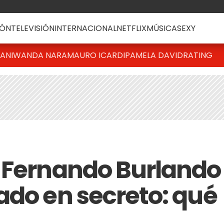
ÓN
TELEVISIÓN
INTERNACIONAL
NETFLIX
MÚSICA
SEXY
IANI
WANDA NARA
MAURO ICARDI
PAMELA DAVID
RATING
 Fernando Burlando
ado en secreto: qué