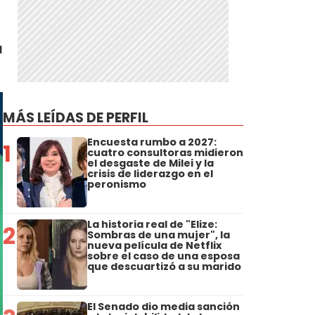
a
MÁS LEÍDAS DE PERFIL
Encuesta rumbo a 2027:
1
cuatro consultoras midieron
el desgaste de Milei y la
crisis de liderazgo en el
peronismo
La historia real de "Elize:
2
Sombras de una mujer", la
nueva película de Netflix
sobre el caso de una esposa
que descuartizó a su marido
El Senado dio media sanción