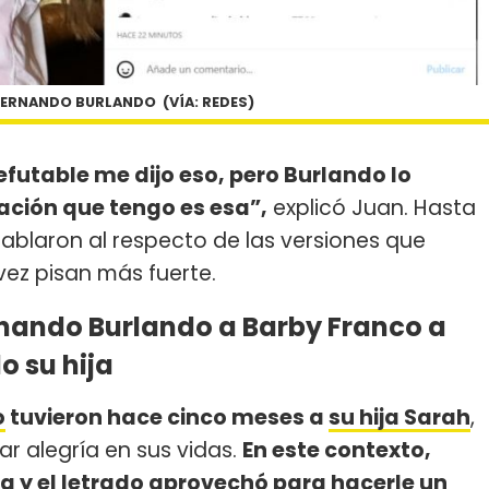
FERNANDO BURLANDO (VÍA: REDES)
efutable me dijo eso, pero Burlando lo
ación que tengo es esa”,
explicó Juan. Hasta
ablaron al respecto de las versiones que
vez pisan más fuerte.
rnando Burlando a Barby Franco a
o su hija
o
tuvieron hace cinco meses a
su hija Sarah
,
r alegría en sus vidas.
En este contexto,
ba y el letrado aprovechó para hacerle un