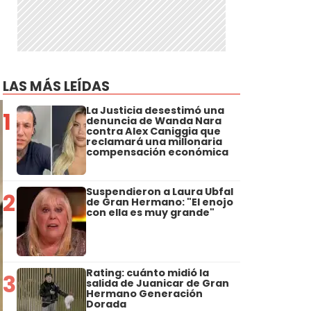
LAS MÁS LEÍDAS
La Justicia desestimó una
1
denuncia de Wanda Nara
contra Alex Caniggia que
reclamará una millonaria
compensación económica
Suspendieron a Laura Ubfal
2
de Gran Hermano: "El enojo
con ella es muy grande"
Rating: cuánto midió la
3
salida de Juanicar de Gran
Hermano Generación
Dorada