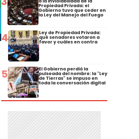
3
a la Inviolabilidad de la
Propiedad Privada: el
Gobierno tuvo que ceder en
la Ley del Manejo del Fuego
Ley de Propiedad Privada:
4
qué senadores votaron a
favor y cuáles en contra
El Gobierno perdió la
5
pulseada del nombre: la "Ley
de Tierras" se impuso en
toda la conversación digital