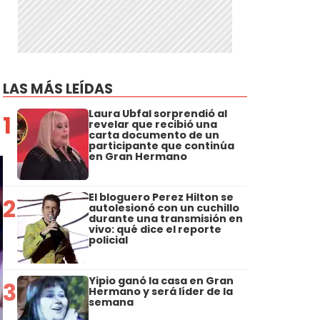
LAS MÁS LEÍDAS
Laura Ubfal sorprendió al
1
revelar que recibió una
carta documento de un
participante que continúa
en Gran Hermano
El bloguero Perez Hilton se
2
autolesionó con un cuchillo
durante una transmisión en
vivo: qué dice el reporte
policial
Yipio ganó la casa en Gran
3
Hermano y será líder de la
semana