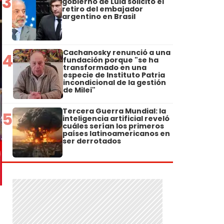
3
gobierno de Lula solicitó el
retiro del embajador
argentino en Brasil
Cachanosky renunció a una
4
fundación porque "se ha
transformado en una
especie de Instituto Patria
incondicional de la gestión
de Milei"
Tercera Guerra Mundial: la
5
inteligencia artificial reveló
cuáles serían los primeros
países latinoamericanos en
ser derrotados