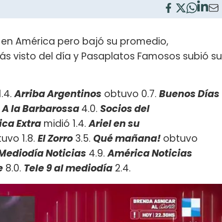
 en América pero bajó su promedio,
ás visto del día y Pasaplatos Famosos subió su
1.4.
Arriba Argentinos
obtuvo 0.7.
Buenos Días
.
A la Barbarossa
4.0.
Socios del
ca Extra
midió 1.4.
Ariel en su
uvo 1.8.
El Zorro
3.5.
Qué mañana!
obtuvo
Mediodía Noticias
4.9.
América Noticias
e
8.0.
Tele 9 al mediodía
2.4.