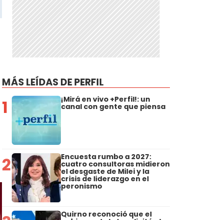
MÁS LEÍDAS DE PERFIL
¡Mirá en vivo +Perfil!: un
1
canal con gente que piensa
Encuesta rumbo a 2027:
2
cuatro consultoras midieron
el desgaste de Milei y la
crisis de liderazgo en el
peronismo
Quirno reconoció que el