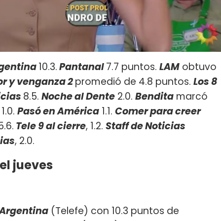
rgentina
10.3.
Pantanal
7.7 puntos.
LAM
obtuvo
or y venganza 2
promedió de 4.8 puntos.
Los 8
icias
8.5.
Noche al Dente
2.0.
Bendita
marcó
1.0.
Pasó en América
1.1.
Comer para creer
5.6.
Tele 9 al cierre
, 1.2.
Staff de Noticias
ias
, 2.0.
el jueves
Argentina
(Telefe) con 10.3 puntos de