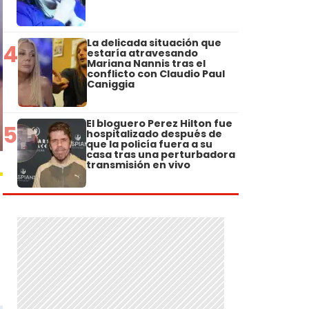
La delicada situación que
4
estaría atravesando
Mariana Nannis tras el
conflicto con Claudio Paul
Caniggia
El bloguero Perez Hilton fue
5
hospitalizado después de
que la policía fuera a su
casa tras una perturbadora
transmisión en vivo