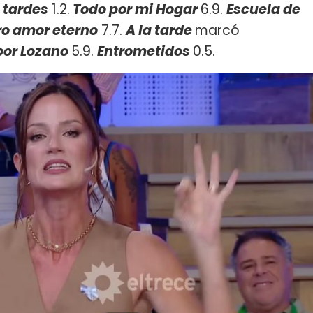
 tardes
1.2.
Todo por mi Hogar
6.9.
Escuela de
ro amor eterno
7.7.
A la tarde
marcó
por Lozano
5.9.
Entrometidos
0.5.