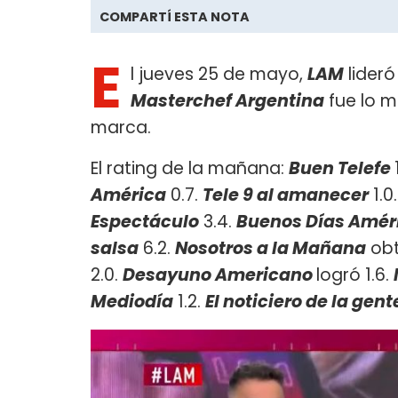
COMPARTÍ ESTA NOTA
E
l jueves 25 de mayo,
LAM
lideró
Masterchef Argentina
fue lo m
marca.
El rating de la mañana:
Buen Telefe
América
0.7.
Tele 9 al amanecer
1.0
Espectáculo
3.4.
Buenos Días Améri
salsa
6.2.
Nosotros a la Mañana
obt
2.0.
Desayuno Americano
logró 1.6.
Mediodía
1.2.
El noticiero de la gent