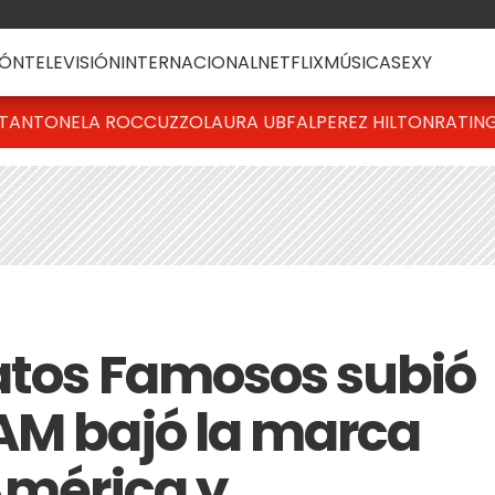
ÓN
TELEVISIÓN
INTERNACIONAL
NETFLIX
MÚSICA
SEXY
T
ANTONELA ROCCUZZO
LAURA UBFAL
PEREZ HILTON
RATIN
atos Famosos subió
AM bajó la marca
América y