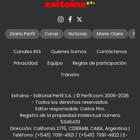
Diario Perfil
Caras
Noticias
Marie Claire
Fo
Canales RSS
Quienes Somos
Contáctenos
Privacidad
Equipo
Reglas de participación
Tránsito
Exitoina - Editorial Perfil S.A.
| © Perfil.com 2006-2026
- Todos los derechos reservados.
Editor responsable: Carlos Piro.
Registro de la propiedad intelectual número
5346433
Dirección:
California 2715
,
C1289ABI
,
CABA, Argentina
|
Teléfono:
(+5411) 7091-4921
/
(+5411) 7091-4922
| E-