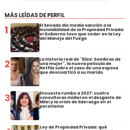
MÁS LEÍDAS DE PERFIL
El Senado dio media sanción a la
1
Inviolabilidad de la Propiedad Privada:
el Gobierno tuvo que ceder en la Ley
del Manejo del Fuego
La historia real de "Elize: Sombras de
2
una mujer", la nueva película de
Netflix sobre el caso de una esposa
que descuartizó a su marido
Encuesta rumbo a 2027: cuatro
3
consultoras midieron el desgaste de
Milei y la crisis de liderazgo en el
peronismo
Ley de Propiedad Privada: qué