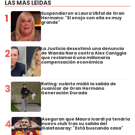
LAS MÁS LEÍDAS
Suspendieron a Laura Ubfal de Gran
1
Hermano: "El enojo con ella es muy
grande"
La Justicia desestimó una denuncia
2
de Wanda Nara contra Alex Caniggia
que reclamará una millonaria
compensación económica
Rating: cuánto midió la salida de
3
Juanicar de Gran Hermano
Generación Dorada
Aseguran que Mauro Icardi ya tendría
4
nuevo club tras su salida del
Galatasaray: "Está buscando casa"