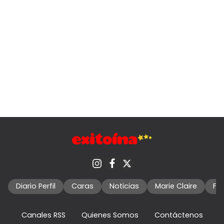
Diario Perfil
Caras
Noticias
Marie Claire
Fo
Canales RSS
Quienes Somos
Contáctenos