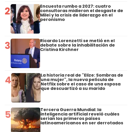
Encuesta rumbo a 2027: cuatro
2
consultoras midieron el desgaste de
Milei y la crisis de liderazgo en el
peronismo
Ricardo Lorenzetti se metió en el
3
debate sobre la inhabilitación de
Cristina Kirchner
La historia real de "Elize: Sombras de
4
una mujer", la nueva película de
Netflix sobre el caso de una esposa
que descuartizó a su marido
Tercera Guerra Mundial: la
5
inteligencia artificial reveló cuáles
serían los primeros países
latinoamericanos en ser derrotados