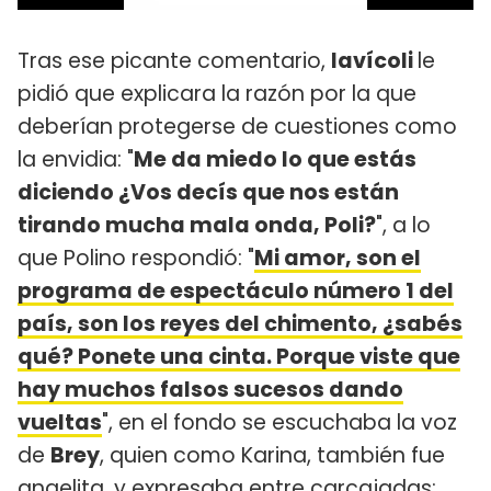
Tras ese picante comentario,
Iavícoli
le
pidió que explicara la razón por la que
deberían protegerse de cuestiones como
la envidia: "
Me da miedo lo que estás
diciendo ¿Vos decís que nos están
tirando mucha mala onda, Poli?
", a lo
que Polino respondió: "
Mi amor, son el
programa de espectáculo número 1 del
país, son los reyes del chimento, ¿sabés
qué? Ponete una cinta. Porque viste que
hay muchos falsos sucesos dando
vueltas
", en el fondo se escuchaba la voz
de
Brey
, quien como Karina, también fue
angelita, y expresaba entre carcajadas: