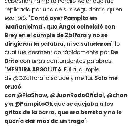
Sebastián Pampito Perello Aciar que fue
replicado por una de sus seguidoras, quien
escribió: "
Contó ayer Pampito en
'Mañanisima', que Ángel coincidió con
Brey en el cumple de Záffora y no se
dirigieron la palabra, ni se saludaron
", lo
cual fue desmentido rápidamente por
De
Brito
con unas contundentes palabras:
"
MENTIRA ABSOLUTA
. Fui al cumple
de @GZaffora lo saludé y me fui.
Solo me
crucé
con @PiaShaw, @JuanRodoOficial, @cha
y a @PampitoOk que se quejaba a los
gritos de la barra, que era berreta y no le
quería dar más de un trago
".