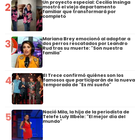
Un proyecto especial: Cecilia Insinga
2
mostró el viejo departamento
familiar que transformará por
completo
Mariana Brey emocionó al adoptar a
3
dos perros rescatados por Leandro
Rud tras su muerte: "Son nuestra
familia"
El Trece confirmó quiénes son los
4
famosos que participarán de la nueva
temporada de "Es mi sueño"
Nació Mila, la hija de la periodista de
5
Telefe Luly Illbele: "El mejor día del
mundo"