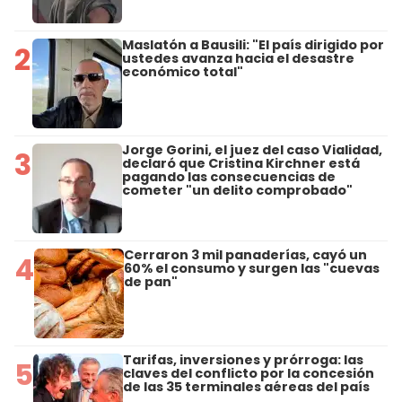
Maslatón a Bausili: "El país dirigido por
2
ustedes avanza hacia el desastre
económico total"
Jorge Gorini, el juez del caso Vialidad,
3
declaró que Cristina Kirchner está
pagando las consecuencias de
cometer "un delito comprobado"
Cerraron 3 mil panaderías, cayó un
4
60% el consumo y surgen las "cuevas
de pan"
Tarifas, inversiones y prórroga: las
5
claves del conflicto por la concesión
de las 35 terminales aéreas del país