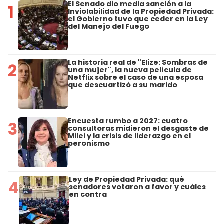
El Senado dio media sanción a la
1
Inviolabilidad de la Propiedad Privada:
el Gobierno tuvo que ceder en la Ley
del Manejo del Fuego
La historia real de "Elize: Sombras de
2
una mujer", la nueva película de
Netflix sobre el caso de una esposa
que descuartizó a su marido
Encuesta rumbo a 2027: cuatro
3
consultoras midieron el desgaste de
Milei y la crisis de liderazgo en el
peronismo
Ley de Propiedad Privada: qué
4
senadores votaron a favor y cuáles
en contra