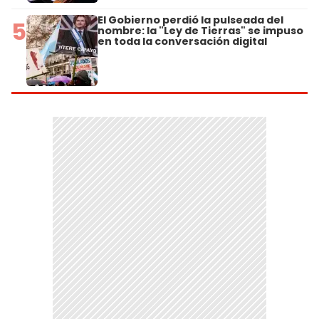
El Gobierno perdió la pulseada del
5
nombre: la "Ley de Tierras" se impuso
en toda la conversación digital