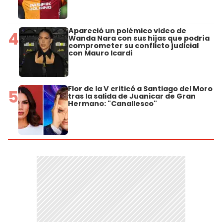
Apareció un polémico video de
4
Wanda Nara con sus hijas que podría
comprometer su conflicto judicial
con Mauro Icardi
Flor de la V criticó a Santiago del Moro
5
tras la salida de Juanicar de Gran
Hermano: "Canallesco"