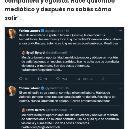
compañera y egoísta. Hace quilombo
mediático y después no sabés cómo
salir"
.