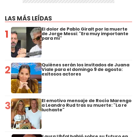
LAS MÁS LEÍDAS
El dolor de Pablo Giralt por la muerte
1
de Jorge Messi: "Era muy importante
para mí"
Quiénes serán los invitados de Juana
2
Viale para el domingo 9 de agosto:
exitosos actores
El emotivo mensaje de Rocío Marengo
3
a Leandro Rud tras su muerte: "La re
luchaste"
Laura Ubfal habló sobre su futuro en