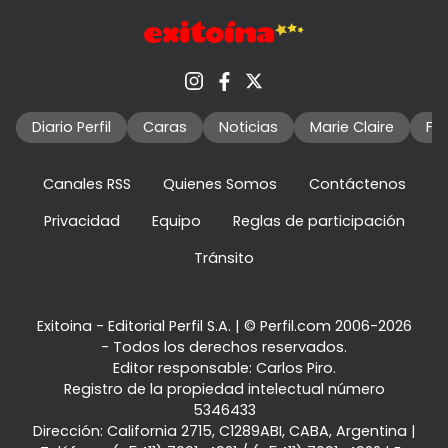
Diario Perfil
Caras
Noticias
Marie Claire
Fo
Canales RSS
Quienes Somos
Contáctenos
Privacidad
Equipo
Reglas de participación
Tránsito
Exitoina - Editorial Perfil S.A.
| © Perfil.com 2006-2026
- Todos los derechos reservados.
Editor responsable: Carlos Piro.
Registro de la propiedad intelectual número
5346433
Dirección:
California 2715
,
C1289ABI
,
CABA, Argentina
|