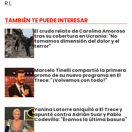
R.L
TAMBIÉN TE PUEDE INTERESAR
El crudo relato de Carolina Amoroso
tras su cobertura en Ucrania: "No
tomamos dimensión del dolor y el
terror"
Marcelo Tinelli compartió la primera
promo de su nuevo programa en El
Trece: "¡Volvemos con todo!"
Yanina Latorre aniquiló a El Trece y
apuntó contra Adrián Suar y Pablo
Codevilla: "Éramos la última basura"