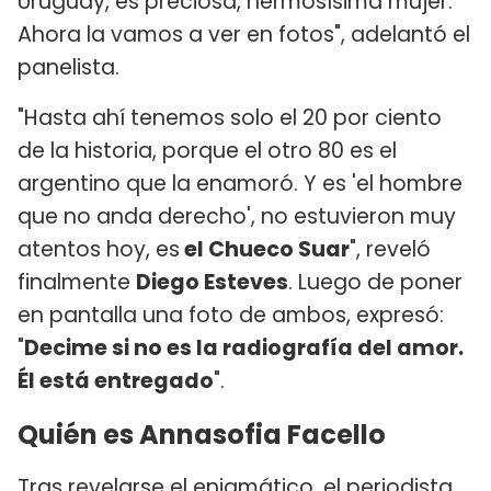
Uruguay, es preciosa, hermosísima mujer.
Ahora la vamos a ver en fotos", adelantó el
panelista.
"Hasta ahí tenemos solo el 20 por ciento
de la historia, porque el otro 80 es el
argentino que la enamoró. Y es 'el hombre
que no anda derecho', no estuvieron muy
atentos hoy, es
el Chueco Suar
", reveló
finalmente
Diego Esteves
. Luego de poner
en pantalla una foto de ambos, expresó:
"
Decime si no es la radiografía del amor.
Él está entregado
".
Quién es Annasofia Facello
Tras revelarse el enigmático, el periodista