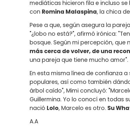
mediáticas hicieron fila e incluso s
con
Romina Malaspina
, la chica 
Pese a que, según asegura la parej
"¿lobo no está?", afirmó irónica: "T
bosque. Según mi percepción, que 
más cerca de volver, de una recon
una pareja que tiene mucho amor".
En esta misma línea de confianza a 
populares, así como también dándol
árbol caído", Mimi concluyó: "Marcel
Guillermina. Yo lo conocí en todas s
nació
Lolo
, Marcelo es otro.
Su Wha
A.A