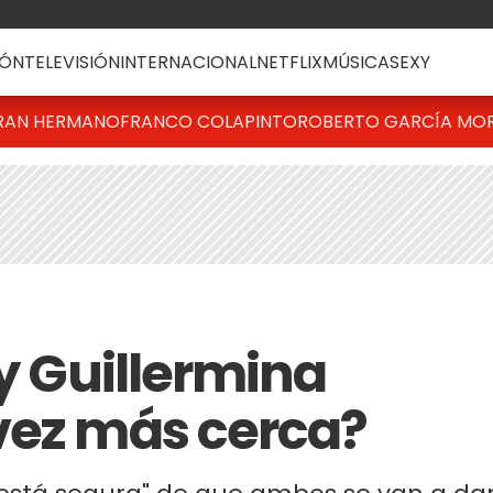
ÓN
TELEVISIÓN
INTERNACIONAL
NETFLIX
MÚSICA
SEXY
RAN HERMANO
FRANCO COLAPINTO
ROBERTO GARCÍA MO
 y Guillermina
vez más cerca?