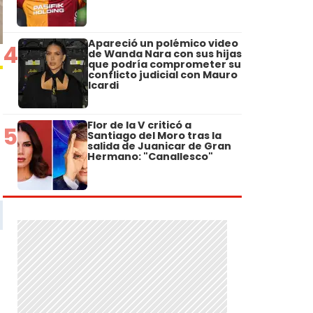
Apareció un polémico video
4
de Wanda Nara con sus hijas
que podría comprometer su
conflicto judicial con Mauro
Icardi
Flor de la V criticó a
5
Santiago del Moro tras la
salida de Juanicar de Gran
Hermano: "Canallesco"