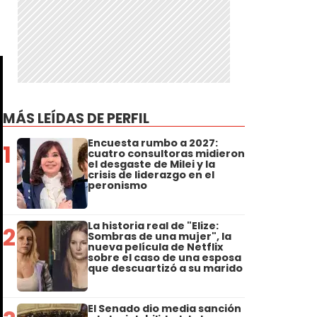
MÁS LEÍDAS DE PERFIL
Encuesta rumbo a 2027:
1
cuatro consultoras midieron
el desgaste de Milei y la
crisis de liderazgo en el
peronismo
La historia real de "Elize:
2
Sombras de una mujer", la
nueva película de Netflix
sobre el caso de una esposa
que descuartizó a su marido
El Senado dio media sanción