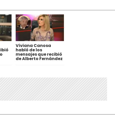
Viviana Canosa
ibió
habló de los
lo
mensajes que recibió
de Alberto Fernández