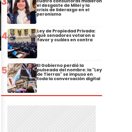
3
cuatro consultoras midieron
el desgaste de Milei y la
crisis de liderazgo en el
peronismo
Ley de Propiedad Privada:
4
qué senadores votaron a
favor y cuáles en contra
El Gobierno perdió la
5
pulseada del nombre: la "Ley
de Tierras" se impuso en
toda la conversación digital