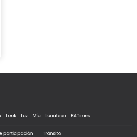
o
Look
Luz
Mía
Lunateen
BATimes
e participación
Tránsito