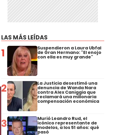
LAS MÁS LEÍDAS
Suspendieron a Laura Ubfal
1
de Gran Hermano: "El enojo
con ella es muy grande"
La Justicia desestimó una
2
denuncia de Wanda Nara
contra Alex Caniggia que
reclamará una millonaria
compensación económica
Murió Leandro Rud, el
3
icónico representante de
modelos, a los 51 años: qué
pasó