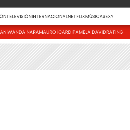
ÓN
TELEVISIÓN
INTERNACIONAL
NETFLIX
MÚSICA
SEXY
IANI
WANDA NARA
MAURO ICARDI
PAMELA DAVID
RATING