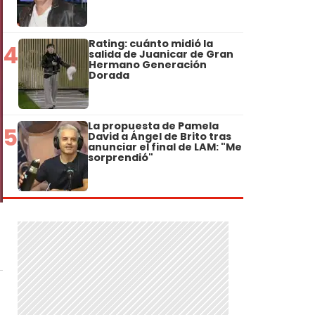
Rating: cuánto midió la
4
salida de Juanicar de Gran
Hermano Generación
Dorada
La propuesta de Pamela
5
David a Ángel de Brito tras
anunciar el final de LAM: "Me
sorprendió"