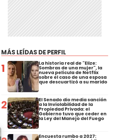
MÁS LEÍDAS DE PERFIL
La historia real de "Elize:
1
Sombras de una mujer", la
nueva película de Netflix
sobre el caso de una esposa
que descuartizó a su marido
El Senado dio media sanción
2
a la Inviolabilidad de la
Propiedad Privada: el
Gobierno tuvo que ceder en
la Ley del Manejo del Fuego
Encuesta rumbo a 2027: