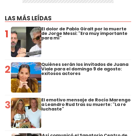
LAS MÁS LEÍDAS
El dolor de Pablo Giralt por la muerte
1
de Jorge Messi: "Era muy importante
para mí"
Quiénes serán los invitados de Juana
2
Viale para el domingo 9 de agosto:
exitosos actores
El emotivo mensaje de Rocío Marengo
3
a Leandro Rud tras su muerte: "La re
luchaste"
Así comunicó el Sanatorio Centro de