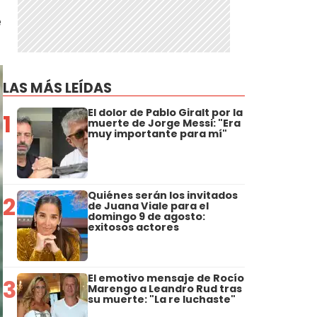
e
LAS MÁS LEÍDAS
El dolor de Pablo Giralt por la
1
muerte de Jorge Messi: "Era
muy importante para mí"
Quiénes serán los invitados
2
de Juana Viale para el
domingo 9 de agosto:
exitosos actores
El emotivo mensaje de Rocío
3
Marengo a Leandro Rud tras
su muerte: "La re luchaste"