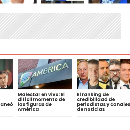
Malestar en vivo: El
El ranking de
difícil momento de
credibilidad de
caneó
las figuras de
periodistas y canale
i
América
de noticias