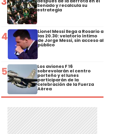
3
después de la derrota en el
Senado y recalcula su
estrategia
Lionel Messi llega a Rosario a
4
las 20.30: velatorio íntimo
de Jorge Messi, sin acceso al
público
Los aviones F 16
5
sobrevolarán el centro
porteño y el lunes
participarán de la
celebración de la Fuerza
Aérea