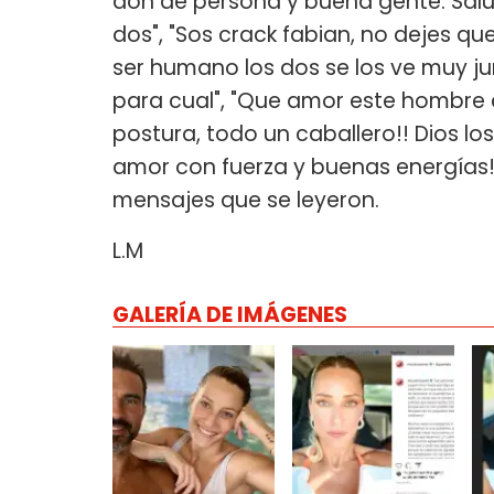
don de persona y buena gente. Saludo
dos", "Sos crack fabian, no dejes qu
ser humano los dos se los ve muy ju
para cual", "Que amor este hombr
postura, todo un caballero!! Dios lo
amor con fuerza y buenas energías!!
mensajes que se leyeron.
L.M
GALERÍA DE IMÁGENES