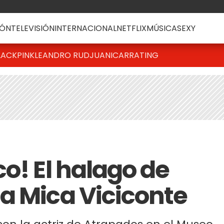
ÓN
TELEVISIÓN
INTERNACIONAL
NETFLIX
MÚSICA
SEXY
LACKPINK
LEANDRO RUD
JUANICAR
RATING
o! El halago de
a Mica Viciconte