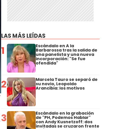
LAS MÁS LEÍDAS
Escándalo en A la
1
Barbarossa tras la salida de
una panelista y una nueva
incorporación: "Se fue
ofendida"
Marcela Tauro se separó de
2
su novio, Leopoldo
Arancibia: los motivos
i
Escándalo en la grabación
3
de "PH, Podemos Hablar"
con Andy Kusnetzoff: dos
invitadas se cruzaron frente