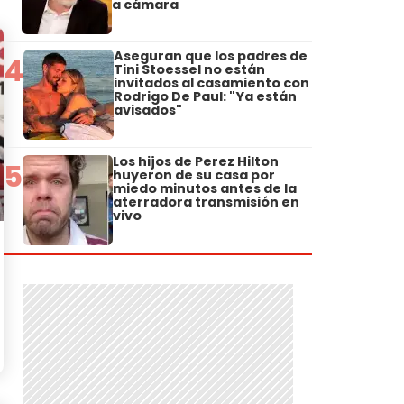
a cámara
Aseguran que los padres de
4
Tini Stoessel no están
invitados al casamiento con
Rodrigo De Paul: "Ya están
avisados"
Los hijos de Perez Hilton
5
huyeron de su casa por
miedo minutos antes de la
aterradora transmisión en
vivo