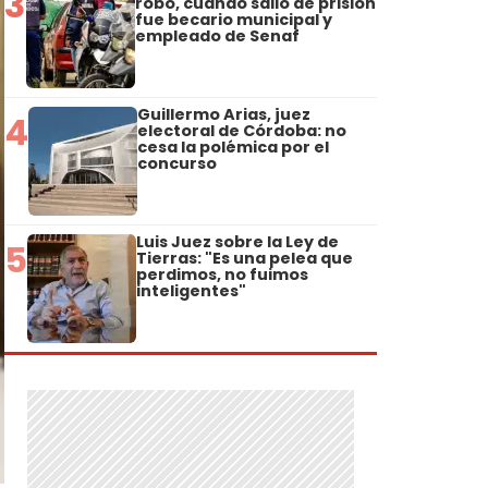
3
robo, cuando salió de prisión
fue becario municipal y
empleado de Senaf
Guillermo Arias, juez
4
electoral de Córdoba: no
cesa la polémica por el
concurso
Luis Juez sobre la Ley de
5
Tierras: "Es una pelea que
perdimos, no fuimos
inteligentes"