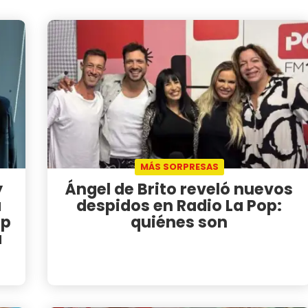
MÁS SORPRESAS
y
Ángel de Brito reveló nuevos
a
despidos en Radio La Pop:
op
quiénes son
a