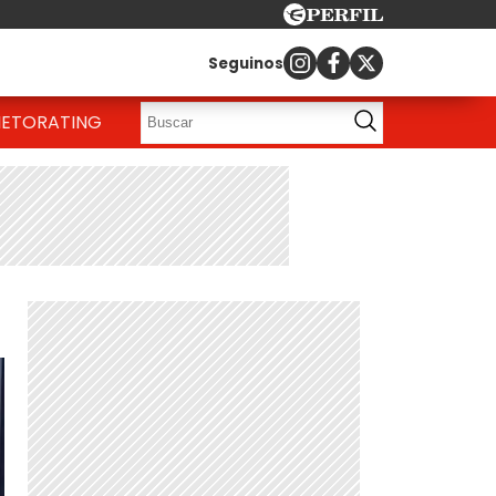
Seguinos
IETO
RATING