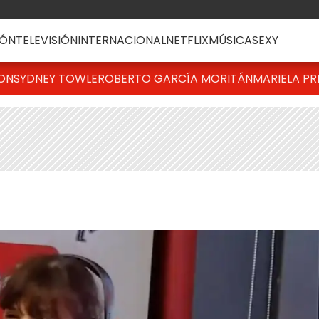
ÓN
TELEVISIÓN
INTERNACIONAL
NETFLIX
MÚSICA
SEXY
TON
SYDNEY TOWLE
ROBERTO GARCÍA MORITÁN
MARIELA PR