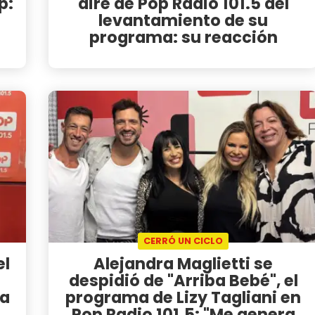
p:
aire de Pop Radio 101.5 del
levantamiento de su
programa: su reacción
CERRÓ UN CICLO
el
Alejandra Maglietti se
despidió de "Arriba Bebé", el
ra
programa de Lizy Tagliani en
Pop Radio 101.5: "Me genera