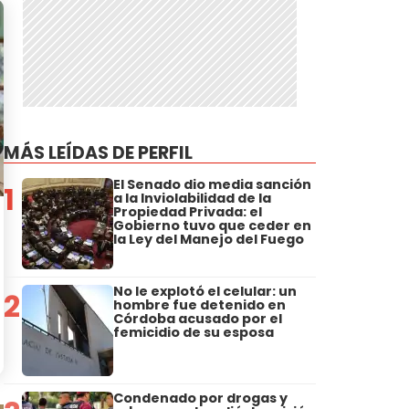
MÁS LEÍDAS DE PERFIL
El Senado dio media sanción
1
a la Inviolabilidad de la
Propiedad Privada: el
Gobierno tuvo que ceder en
la Ley del Manejo del Fuego
No le explotó el celular: un
2
hombre fue detenido en
Córdoba acusado por el
femicidio de su esposa
Condenado por drogas y